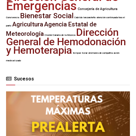
Emergencias
Consejería de Agricultura
Bienestar Social
Convivencia
Cabildo lanzaroteño
atención continuada tras el
Agricultura
Agencia Estatal de
parto
Dirección
Meteorología
Clúster Canario de la Música
General de Hemodonación
y Hemoterapia
Eclipse Solar
Animales de compañía
avión
medicalizado
Sucesos