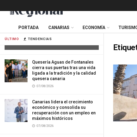
Tres mujeres resultan heridas tras
PORTADA
CANARIAS
ECONOMÍA
TURISM
impactar su vehículo contra una
vivienda en Gran Canaria
ÚLTIMO
TENDENCIAS
07/08/2026
Etique
Quesería Aguas de Fontanales
cierra sus puertas tras una vida
ligada a la tradición y la calidad
quesera canaria
07/08/2026
Canarias lidera el crecimiento
económico y consolida su
recuperación con un empleo en
máximos históricos
07/08/2026