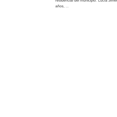
residencial del municipio.”Lucía Jimé
años, ...