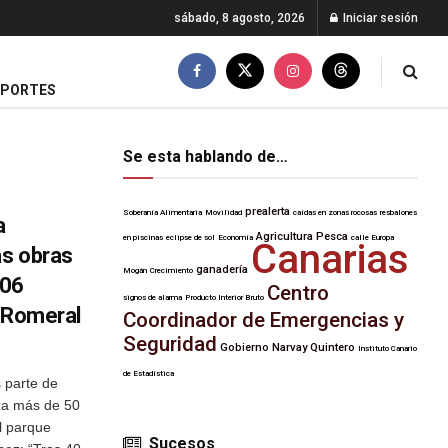
sábado, 8 agosto, 2026
Iniciar sesión
EPORTES
Se esta hablando de…
prealerta
Soberanía Alimentaria
Movilidad
caídas en zonas rocosas
resbalones
a
Agricultura
Pesca
en piscinas
eclipse de sol
Economía
calle Europa
Canarias
as obras
ganadería
Mogán
Crecimiento
106
Centro
signos de alarma
Producto Interior Bruto
l Romeral
Coordinador de Emergencias y
Seguridad
Gobierno
Narvay Quintero
Instituto Canario
de Estadística
s parte de
iza más de 50
l parque
Sucesos