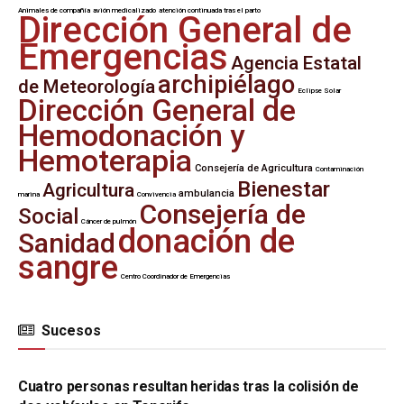
Animales de compañía
avión medicalizado
atención continuada tras el parto
Dirección General de
Emergencias
Agencia Estatal
archipiélago
de Meteorología
Eclipse Solar
Dirección General de
Hemodonación y
Hemoterapia
Consejería de Agricultura
Contaminación
Bienestar
Agricultura
ambulancia
marina
Convivencia
Consejería de
Social
Cáncer de pulmón
donación de
Sanidad
sangre
Centro Coordinador de Emergencias
Sucesos
SUCESOS
Cuatro personas resultan heridas tras la colisión de