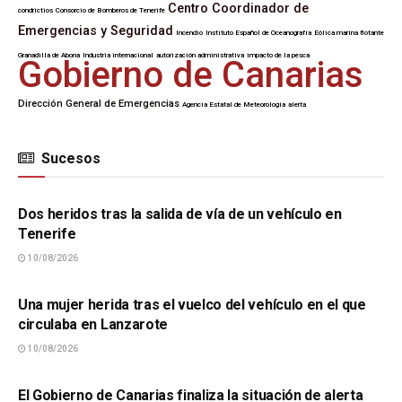
Centro Coordinador de
condrictios
Consorcio de Bomberos de Tenerife
Emergencias y Seguridad
Incendio
Instituto Español de Oceanografía
Eólica marina flotante
Granadilla de Abona
Industria internacional
autorización administrativa
impacto de la pesca
Gobierno de Canarias
Dirección General de Emergencias
Agencia Estatal de Meteorología
alerta
Sucesos
SUCESOS
Dos heridos tras la salida de vía de un vehículo en
Tenerife
10/08/2026
SUCESOS
Una mujer herida tras el vuelco del vehículo en el que
circulaba en Lanzarote
10/08/2026
SUCESOS
El Gobierno de Canarias finaliza la situación de alerta