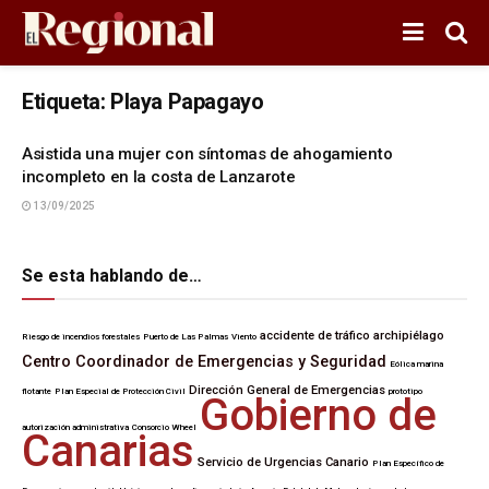
Etiqueta:
Playa Papagayo
Asistida una mujer con síntomas de ahogamiento
incompleto en la costa de Lanzarote
13/09/2025
Se esta hablando de…
accidente de tráfico
archipiélago
Riesgo de incendios forestales
Puerto de Las Palmas
Viento
Centro Coordinador de Emergencias y Seguridad
Eólica marina
Dirección General de Emergencias
flotante
Plan Especial de Protección Civil
prototipo
Gobierno de
autorización administrativa
Consorcio Wheel
Canarias
Servicio de Urgencias Canario
Plan Específico de