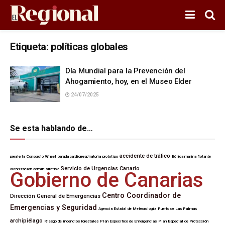
Etiqueta:
políticas globales
Día Mundial para la Prevención del
Ahogamiento, hoy, en el Museo Elder
24/07/2025
Se esta hablando de…
accidente de tráfico
prealerta
Consorcio Wheel
parada cardiorrespiratoria
prototipo
Eólica marina flotante
Servicio de Urgencias Canario
autorización administrativa
Gobierno de Canarias
Centro Coordinador de
Dirección General de Emergencias
Emergencias y Seguridad
Agencia Estatal de Meteorología
Puerto de Las Palmas
archipiélago
Riesgo de incendios forestales
Plan Específico de Emergencias
Plan Especial de Protección