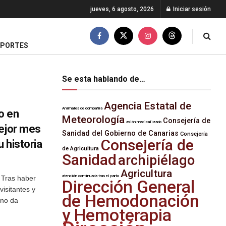
jueves, 6 agosto, 2026
Iniciar sesión
EPORTES
Se esta hablando de…
Agencia Estatal de
Animales de compañía
o en
Meteorología
Consejería de
avión medicalizado
mejor mes
Sanidad del Gobierno de Canarias
Consejería
Consejería de
u historia
de Agricultura
Sanidad
archipiélago
Agricultura
atención continuada tras el parto
 Tras haber
Dirección General
isitantes y
de Hemodonación
 no da
y Hemoterapia