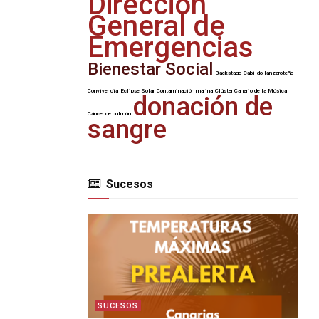
Dirección
General de
Emergencias
Bienestar Social
Backstage
Cabildo lanzaroteño
Convivencia
Eclipse Solar
Contaminación marina
Clúster Canario de la Música
donación de
Cáncer de pulmón
sangre
Sucesos
SUCESOS