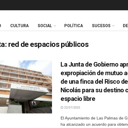
O
CULTURA
SOCIAL
POLÍTICA
SUCESOS
D
ta:
red de espacios públicos
La Junta de Gobierno ap
expropiación de mutuo 
de una finca del Risco d
Nicolás para su destino
espacio libre
22/07/2025
El Ayuntamiento de Las Palmas de G
ha alcanzado un acuerdo para obten