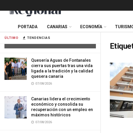
Tres mujeres resultan heridas tras
PORTADA
CANARIAS
ECONOMÍA
TURISM
impactar su vehículo contra una
vivienda en Gran Canaria
ÚLTIMO
TENDENCIAS
07/08/2026
Etique
Quesería Aguas de Fontanales
cierra sus puertas tras una vida
ligada a la tradición y la calidad
quesera canaria
07/08/2026
Canarias lidera el crecimiento
económico y consolida su
recuperación con un empleo en
máximos históricos
07/08/2026