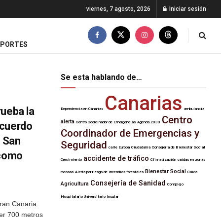
viernes, 7 agosto, 2026
Iniciar sesión
EPORTES
Se esta hablando de…
Canarias
rueba la
Dependencia en Canarias
ambulancia
Centro
alerta
acuerdo
Centro Coordinador de Emergencias
Agenda 2030
Coordinador de Emergencias y
e San
Seguridad
calle Europa
Ciudadanía
Consejería de Bienestar Social
 como
accidente de tráfico
Crecimiento
Climatización
caídas en zonas
Bienestar Social
rocosas
Alerta por riesgo de incendios forestales
Caída
Consejería de Sanidad
Agricultura
Complejo
Hospitalario Universitario Insular
ran Canaria
er 700 metros