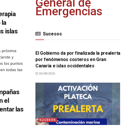
General de
Emergencias
rapia
 la
s islas
Sucesos
SUCESOS
a próxima
El Gobierno da por finalizada la prealerta
arote y
por fenómenos costeros en Gran
s los puntos
Canaria e islas occidentales
 en todas las
06/08/2026
ampañas
n el
entar las
SUCESOS