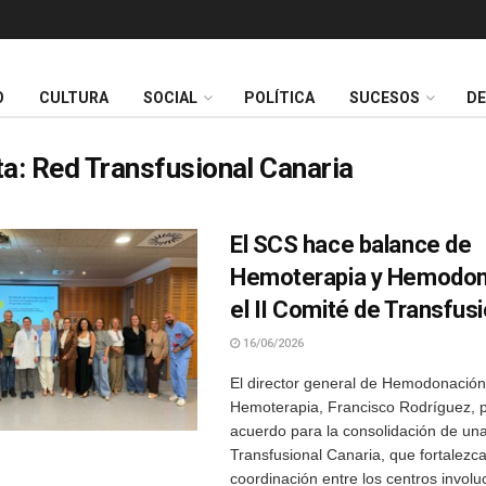
O
CULTURA
SOCIAL
POLÍTICA
SUCESOS
D
ta:
Red Transfusional Canaria
El SCS hace balance de
Hemoterapia y Hemodon
el II Comité de Transfus
16/06/2026
El director general de Hemodonación
Hemoterapia, Francisco Rodríguez, p
acuerdo para la consolidación de un
Transfusional Canaria, que fortalezca
coordinación entre los centros involuc