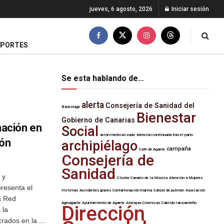
jueves, 6 agosto, 2026
Iniciar sesión
EPORTES
Se esta hablando de…
alerta
Consejería de Sanidad del
Backstage
Bienestar
Gobierno de Canarias
ación en
Social
avión medicalizado
atención continuada tras el parto
ión
archipiélago
campaña
Café de Agaete
Consejería de
Sanidad
 y
Clúster Canario de la Música
Atención a Mujeres
resenta el
Víctimas
Accidentes graves
Contaminación marina
Cáncer de pulmón
Asociación
a Red
Agroagaete
Ayuntamiento de Agaete
Atalayas Cósmicas
Cabildo lanzaroteño
Dirección
 la
rados en la ...