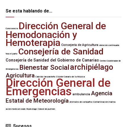
Se esta hablando de…
Dirección General de
Convivencia
Hemodonación y
Hemoterapia
Consejería de Agricultura
atención continuada
Consejería de Sanidad
tras el parto
Consejería de Sanidad del Gobierno de Canarias
Centro Coordinador de
archipiélago
Bienestar Social
Emergencias
Agricultura
Cabildo lanzaroteño
Clúster Canario de la Música
Dirección General de
Emergencias
Agencia
ambulancia
Estatal de Meteorología
Animales de compañía
Contaminación marina
avión medicalizado
Backstage
Cáncer de pulmón
Sucesos