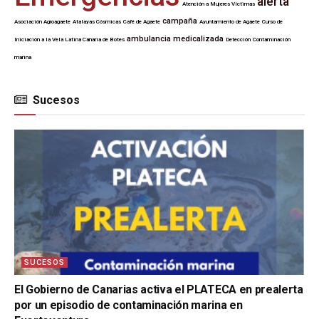
alerta
Atención a Mujeres Víctimas
campaña
Asociación Agroagaete
Atalayas Cósmicas
Café de Agaete
Ayuntamiento de Agaete
Curso de
ambulancia medicalizada
Iniciación a la Vela Latina Canaria de Botes
Detección
Contaminación
marina
Sucesos
SUCESOS
El Gobierno de Canarias activa el PLATECA en prealerta
por un episodio de contaminación marina en