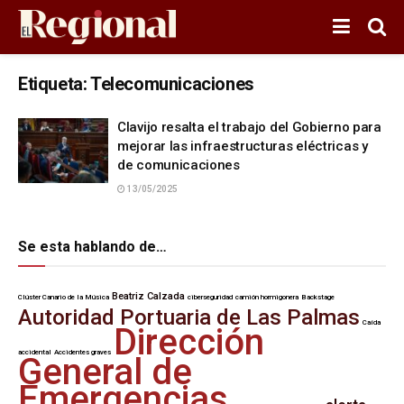
Etiqueta:
Telecomunicaciones
Clavijo resalta el trabajo del Gobierno para
mejorar las infraestructuras eléctricas y
de comunicaciones
13/05/2025
Se esta hablando de…
Beatriz Calzada
Clúster Canario de la Música
ciberseguridad
camión hormigonera
Backstage
Autoridad Portuaria de Las Palmas
Caída
Dirección
accidental
Accidentes graves
General de
Emergencias