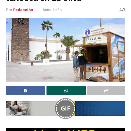
A
Por
Redacción
hace 1 año
A
GIF