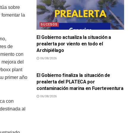
túa sobre
y fomentar la
SUCESOS
El Gobierno actualiza la situación a
no,
prealerta por viento en todo el
res de
Archipiélago
imiento con
06/08/2026
e mejora del
SUCESOS
wboxx plant
El Gobierno finaliza la situación de
su primer año
prealerta del PLATECA por
contaminación marina en Fuerteventura
06/08/2026
ica con
destinada al
luntariado