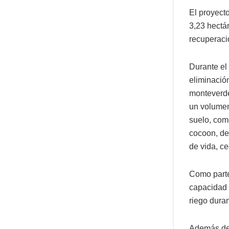
El proyect
3,23 hectár
recuperaci
Durante el 
eliminació
monteverde
un volumen
suelo, com
cocoon, de
de vida, c
Como parte
capacidad 
riego duran
Además de 