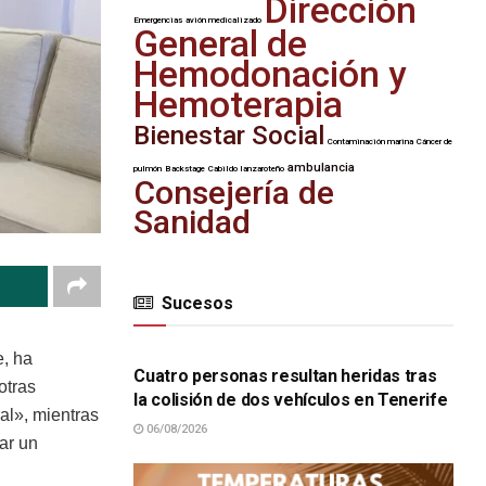
Dirección
Emergencias
avión medicalizado
General de
Hemodonación y
Hemoterapia
Bienestar Social
Contaminación marina
Cáncer de
ambulancia
pulmón
Backstage
Cabildo lanzaroteño
Consejería de
Sanidad
Sucesos
SUCESOS
e, ha
Cuatro personas resultan heridas tras
otras
la colisión de dos vehículos en Tenerife
l», mientras
06/08/2026
ar un