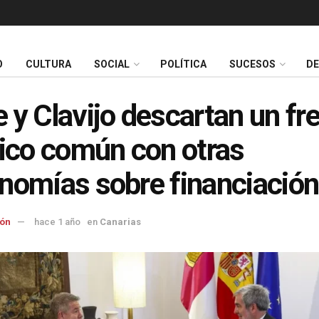
O
CULTURA
SOCIAL
POLÍTICA
SUCESOS
D
 y Clavijo descartan un fr
tico común con otras
nomías sobre financiación
ón
hace 1 año
en
Canarias