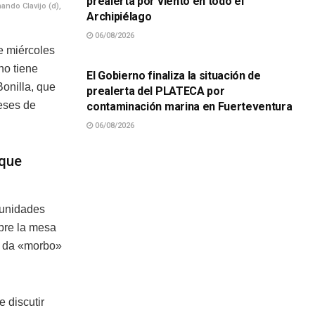
prealerta por viento en todo el
ando Clavijo (d),
Archipiélago
06/08/2026
SUCESOS
e miércoles
no tiene
El Gobierno finaliza la situación de
onilla, que
prealerta del PLATECA por
reses de
contaminación marina en Fuerteventura
06/08/2026
 que
munidades
bre la mesa
le da «morbo»
 discutir