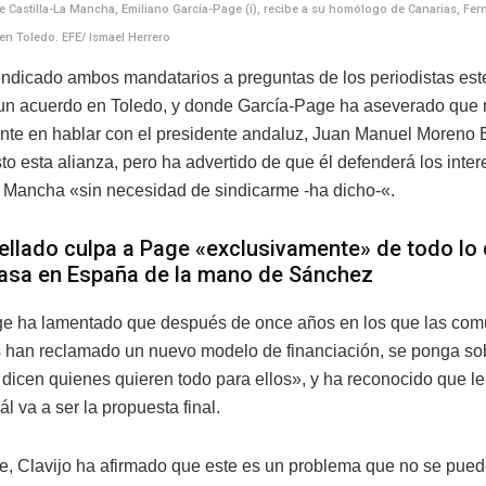
e Castilla-La Mancha, Emiliano García-Page (i), recibe a su homólogo de Canarias, Fern
 en Toledo. EFE/ Ismael Herrero
 indicado ambos mandatarios a preguntas de los periodistas est
r un acuerdo en Toledo, y donde García-Page ha aseverado que 
nte en hablar con el presidente andaluz, Juan Manuel Moreno B
to esta alianza, pero ha advertido de que él defenderá los inte
a Mancha «sin necesidad de sindicarme -ha dicho-«.
ellado culpa a Page «exclusivamente» de todo lo
asa en España de la mano de Sánchez
e ha lamentado que después de once años en los que las co
han reclamado un nuevo modelo de financiación, se ponga so
 dicen quienes quieren todo para ellos», y ha reconocido que 
l va a ser la propuesta final.
te, Clavijo ha afirmado que este es un problema que no se puede