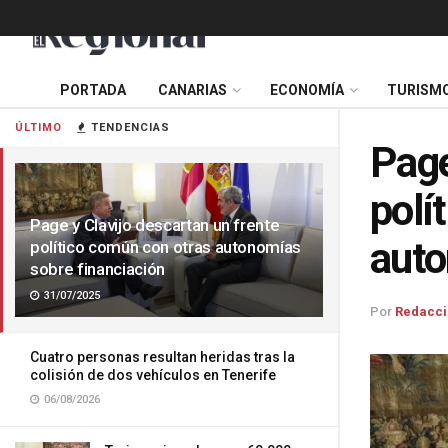
PORTADA
CANARIAS
ECONOMÍA
TURISM
ÚLTIMO
TENDENCIAS
Page
polí
Page y Clavijo descartan un frente
auto
político común con otras autonomías
sobre financiación
31/07/2025
Por
Redacci
Cuatro personas resultan heridas tras la
colisión de dos vehículos en Tenerife
06/08/2026