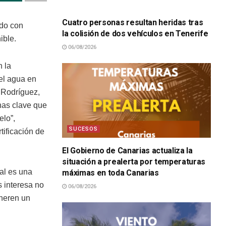
SUCESOS
Cuatro personas resultan heridas tras
ado con
la colisión de dos vehículos en Tenerife
ible.
06/08/2026
n la
 el agua en
a Rodríguez,
nas clave que
elo”,
SUCESOS
tificación de
El Gobierno de Canarias actualiza la
situación a prealerta por temperaturas
tal es una
máximas en toda Canarias
s interesa no
06/08/2026
eneren un