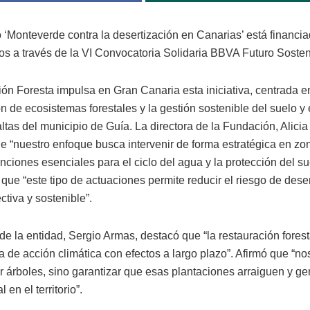
o ‘Monteverde contra la desertización en Canarias’ está financi
os a través de la VI Convocatoria Solidaria BBVA Futuro Sosten
ón Foresta impulsa en Gran Canaria esta iniciativa, centrada e
n de ecosistemas forestales y la gestión sostenible del suelo y
ltas del municipio de Guía. La directora de la Fundación, Alici
e “nuestro enfoque busca intervenir de forma estratégica en zo
ciones esenciales para el ciclo del agua y la protección del su
ue “este tipo de actuaciones permite reducir el riesgo de deser
tiva y sostenible”.
de la entidad, Sergio Armas, destacó que “la restauración fores
 de acción climática con efectos a largo plazo”. Afirmó que “no
ar árboles, sino garantizar que esas plantaciones arraiguen y g
 en el territorio”.