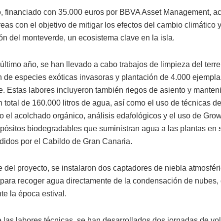
o, financiado con 35.000 euros por BBVA Asset Management, ac
eas con el objetivo de mitigar los efectos del cambio climático 
ón del monteverde, un ecosistema clave en la isla.
último año, se han llevado a cabo trabajos de limpieza del terre
n de especies exóticas invasoras y plantación de 4.000 ejempla
. Estas labores incluyeron también riegos de asiento y manten
 total de 160.000 litros de agua, así como el uso de técnicas d
o el acolchado orgánico, análisis edafológicos y el uso de Gro
pósitos biodegradables que suministran agua a las plantas en 
edidos por el Cabildo de Gran Canaria.
 del proyecto, se instalaron dos captadores de niebla atmosfér
para recoger agua directamente de la condensación de nubes, 
te la época estival.
las labores técnicas, se han desarrollados dos jornadas de vo