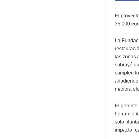
El proyect
35.000 eur
La Fundaci
restauració
las zonas a
subrayó qu
cumplen fun
añadiendo q
manera efec
El gerente 
herramienta
solo plant
impacto real