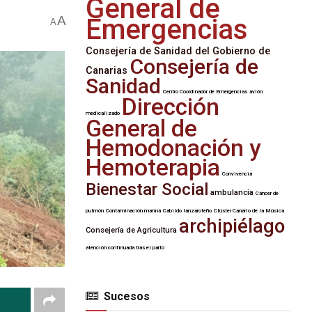
General de
A
Emergencias
A
Consejería de Sanidad del Gobierno de
Consejería de
Canarias
Sanidad
Centro Coordinador de Emergencias
avión
Dirección
medicalizado
General de
Hemodonación y
Hemoterapia
Convivencia
Bienestar Social
ambulancia
Cáncer de
pulmón
Contaminación marina
Cabildo lanzaroteño
Clúster Canario de la Música
archipiélago
Consejería de Agricultura
atención continuada tras el parto
Sucesos