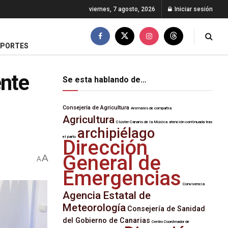
viernes, 7 agosto, 2026
Iniciar sesión
EPORTES
ente
Se esta hablando de…
Consejería de Agricultura
Animales de compañía
Agricultura
Clúster Canario de la Música
atención continuada tras
archipiélago
el parto
Dirección
General de
A
A
Emergencias
Convivencia
Agencia Estatal de
Meteorología
Consejería de Sanidad
del Gobierno de Canarias
Centro Coordinador de