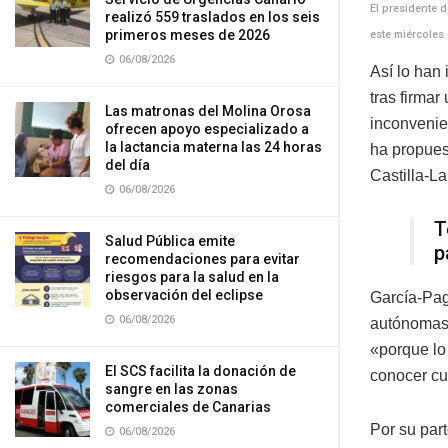
El presidente d
realizó 559 traslados en los seis
primeros meses de 2026
este miércoles
06/08/2026
Así lo han
tras firma
Las matronas del Molina Orosa
inconvenie
ofrecen apoyo especializado a
la lactancia materna las 24 horas
ha propues
del día
Castilla-L
06/08/2026
T
Salud Pública emite
p
recomendaciones para evitar
riesgos para la salud en la
observación del eclipse
García-Pag
06/08/2026
autónomas 
«porque lo
El SCS facilita la donación de
conocer cuá
sangre en las zonas
comerciales de Canarias
Por su par
06/08/2026