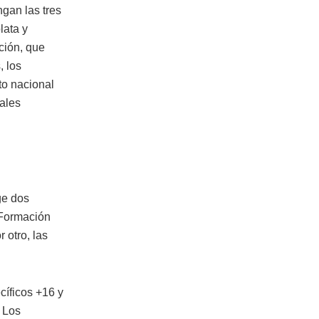
ngan las tres
lata y
ción, que
, los
to nacional
ales
ge dos
 Formación
 otro, las
cíficos +16 y
 Los