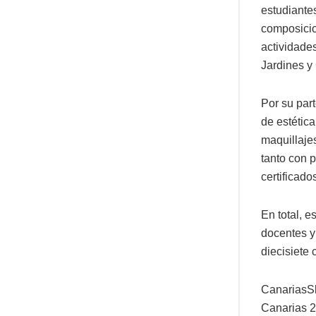
estudiantes
composicio
actividades
Jardines y 
Por su par
de estétic
maquillaje
tanto con 
certificado
En total, e
docentes y 
diecisiete 
CanariasSk
Canarias 2