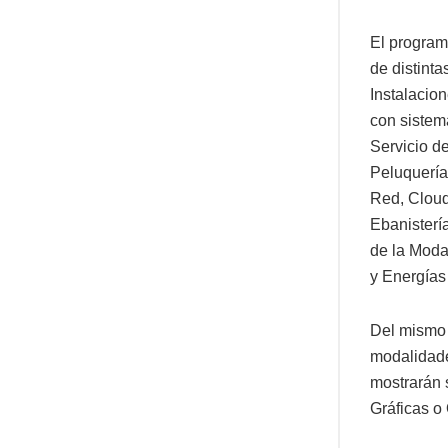
El program
de distinta
Instalacion
con sistem
Servicio d
Peluquería
Red, Cloud
Ebanisterí
de la Moda
y Energías
Del mismo 
modalidade
mostrarán s
Gráficas o 