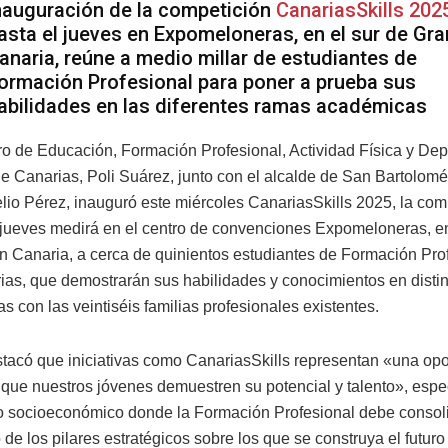
nauguración de la competición
CanariasSkills 202
asta el jueves en Expomeloneras, en el sur de Gra
anaria, reúne a medio millar de estudiantes de
ormación Profesional para poner a prueba sus
abilidades en las diferentes ramas académicas
ro de Educación, Formación Profesional, Actividad Física y Dep
e Canarias, Poli Suárez, junto con el alcalde de San Bartolomé
lio Pérez, inauguró este miércoles CanariasSkills 2025, la com
 jueves medirá en el centro de convenciones Expomeloneras, en 
an Canaria, a cerca de quinientos estudiantes de Formación Pro
ias, que demostrarán sus habilidades y conocimientos en disti
s con las veintiséis familias profesionales existentes.
tacó que iniciativas como CanariasSkills representan «una op
 que nuestros jóvenes demuestren su potencial y talento», esp
o socioeconómico donde la Formación Profesional debe consol
e los pilares estratégicos sobre los que se construya el futuro