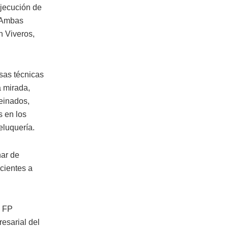
ejecución de
. Ambas
n Viveros,
sas técnicas
a mirada,
einados,
s en los
eluquería.
nar de
ecientes a
o FP
esarial del