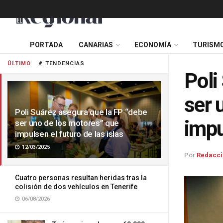
PORTADA
CANARIAS
ECONOMÍA
TURISM
ÚLTIMO
TENDENCIAS
Poli
ser 
Poli Suárez asegura que la FP “debe
impu
ser uno de los motores” que
impulsen el futuro de las islas
12/03/2025
Por
Redacci
Cuatro personas resultan heridas tras la
colisión de dos vehículos en Tenerife
06/08/2026