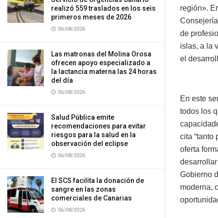
región». En
realizó 559 traslados en los seis
primeros meses de 2026
Consejería
06/08/2026
de profesio
islas, a l
Las matronas del Molina Orosa
el desarro
ofrecen apoyo especializado a
la lactancia materna las 24 horas
del día
06/08/2026
En este se
todos los 
Salud Pública emite
capacidades
recomendaciones para evitar
riesgos para la salud en la
cita “tant
observación del eclipse
oferta form
06/08/2026
desarrollar
Gobierno d
El SCS facilita la donación de
moderna, c
sangre en las zonas
comerciales de Canarias
oportunida
06/08/2026