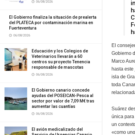
i
06/08/2026
h
C
El Gobierno finaliza la situación de prealerta
del PLATECA por contaminación marina en
F
Fuerteventura
h
06/08/2026
El conseje
Educación y los Colegios de
Gobierno d
Veterinarios llevarán a 60
Marco Aure
centros su proyecto Tenencia
responsable de mascotas
hasta este
06/08/2026
isla de Gr
toda Canar
El Gobierno canario concede
relacionada
ayudas del POSEICAN-Pesca al
sector por valor de 7,09 M€ tras
aumentar las cuantías
Suárez des
06/08/2026
única para
un context
El avión medicalizado del
«como uno d
Servicio de Urgencias Canario