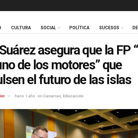
O
CULTURA
SOCIAL
POLÍTICA
SUCESOS
D
 Suárez asegura que la FP 
uno de los motores” que
lsen el futuro de las islas
ón
hace 1 año
en
Canarias
,
Educación