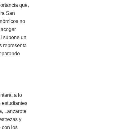
portancia que,
ara San
onómicos no
r acoger
al supone un
s representa
reparando
ntará, a lo
e estudiantes
a, Lanzarote
estrezas y
 con los