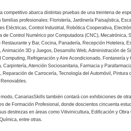
a competitivo abarca distintas pruebas de una treintena de esp
s familias profesionales: Floristería, Jardinería Paisajística, Es
es Eléctricas, Control Industrial, Robótica Cooperativa, Electró
a de Control Numérico por Computadora (CNC), Mecatrónica, 
e Restaurante y Bar, Cocina, Panadería, Recepción Hotelera, Es
, Animación 3D y Juegos, Desarrollo Web, Administración de S
 Computing, Refrigeración y Aire Acondicionado, Fontanería y 
a, Carpintería, Atención Sociosanitaria, Farmacia y Parafarmaci
, Reparación de Carrocería, Tecnología del Automóvil, Pintura 
 Renovables.
modo, CanariasSkills también contará con exhibiciones de otra
s de Formación Profesional, donde doscientos cincuenta estu
us destrezas en áreas como Vitivinicultura, Edificación y Obra C
Química, entre otras.