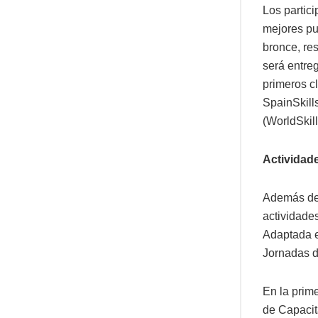
Los partici
mejores pu
bronce, re
será entre
primeros c
SpainSkill
(WorldSkill
Actividade
Además del
actividade
Adaptada en
Jornadas d
En la prim
de Capacit