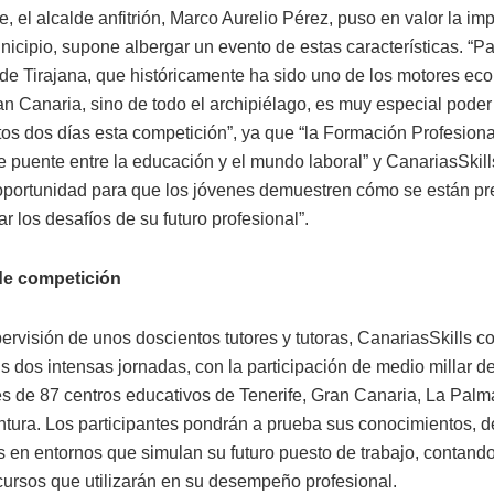
e, el alcalde anfitrión, Marco Aurelio Pérez, puso en valor la im
nicipio, supone albergar un evento de estas características. “P
de Tirajana, que históricamente ha sido uno de los motores ec
an Canaria, sino de todo el archipiélago, es muy especial pode
tos dos días esta competición”, ya que “la Formación Profesion
e puente entre la educación y el mundo laboral” y CanariasSkill
oportunidad para que los jóvenes demuestren cómo se están p
ar los desafíos de su futuro profesional”.
de competición
ervisión de unos doscientos tutores y tutoras, CanariasSkills co
s dos intensas jornadas, con la participación de medio millar d
s de 87 centros educativos de Tenerife, Gran Canaria, La Palm
ntura. Los participantes pondrán a prueba sus conocimientos, d
s en entornos que simulan su futuro puesto de trabajo, contando
ursos que utilizarán en su desempeño profesional.