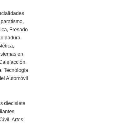
ecialidades
caparatismo,
nica, Fresado
Soldadura,
tética,
istemas en
Calefacción,
a, Tecnología
del Automóvil
s diecisiete
diantes
ivil, Artes