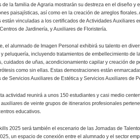
 de la familia de Agraria mostrarán su destreza en el diseño y 
nes paisajísticas, así como en la creación de arreglos florales
 están vinculadas a los certificados de Actividades Auxiliares e
Centros de Jardinería, y Auxiliares de Floristería.
te, el alumnado de Imagen Personal exhibirá su talento en diver
a y peluquería, incluyendo tratamientos de embellecimiento de l
s, cuidados de uñas, acondicionamiento capilar y creación de p
prótesis como sin ellas. Estas demostraciones están enmarcada
s de Servicios Auxiliares de Estética y Servicios Auxiliares de P
sta actividad reunirá a unos 150 estudiantes y casi medio cente
auxiliares de veinte grupos de itinerarios profesionales perten
centros educativos.
ills 2025 será también el escenario de las Jornadas de Talent
025, un espacio de conexión entre el alumnado y el sector empr