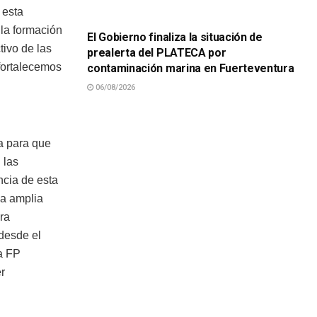
SUCESOS
 esta
 la formación
El Gobierno finaliza la situación de
tivo de las
prealerta del PLATECA por
fortalecemos
contaminación marina en Fuerteventura
06/08/2026
a para que
 las
ncia de esta
la amplia
ara
 desde el
a FP
r