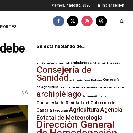
viernes, 7 agosto, 2026
Iniciar sesión
EPORTES
“debe
Se esta hablando de…
ambulancia
atención continuada tras el parto
Clúster Canario de la Música
Consejería de
Sanidad
Consejería
avión medicalizado
Backstage
de Agricultura
Cabildo lanzaroteño
Animales de compañía
Cáncer de pulmón
A
archipiélago
A
Contaminación marina
Consejería de Sanidad del Gobierno de
Agricultura
Agencia
Canarias
Convivencia
Estatal de Meteorología
Dirección General
de Hemodonación