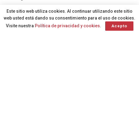
A
Por
Redacción
hace 1 año
A
Este sitio web utiliza cookies. Al continuar utilizando este sitio
web usted está dando su consentimiento para el uso de cookies.
Visite nuestra
Política de privacidad y cookies
.
Acepto
La Consejería de Cultura aporta
cuatrocientos mil euros a la ejecución de
este proyecto que conjuga la
conservación patrimonial, la
sostenibilidad ambiental y la difusión de
patrimonio histórico