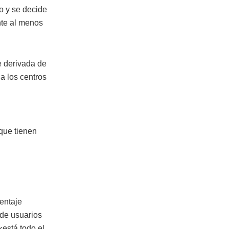
o y se decide
nte al menos
e derivada de
a los centros
que tienen
centaje
 de usuarios
«está todo el