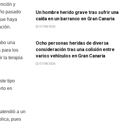
ención y
año pasado
Un hombre herido grave tras sufrir una
caída en un barranco en Gran Canaria
que haya
ación.
07/08/2026
SUCESOS
cabo una
Ocho personas heridas de diversa
consideración tras una colisión entre
 para los
varios vehículos en Gran Canaria
 la terapia
07/08/2026
te tipo
rlo en
atendió a un
blica, pues