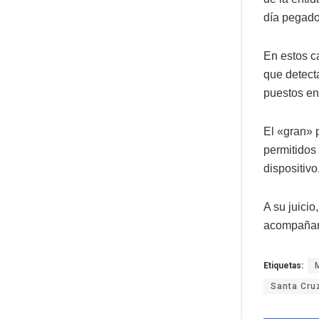
día pegado
En estos ca
que detecta
puestos en 
El «gran» 
permitidos
dispositivo
A su juicio
acompañar 
Etiquetas:
Santa Cru