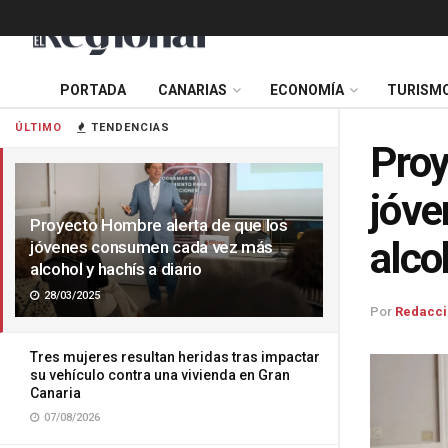
PORTADA
CANARIAS
ECONOMÍA
TURISM
ÚLTIMO
TENDENCIAS
Proy
jóve
Proyecto Hombre alerta de que los
alco
jóvenes consumen cada vez más
alcohol y hachís a diario
28/03/2025
Por
Redacci
Tres mujeres resultan heridas tras impactar
su vehículo contra una vivienda en Gran
Canaria
07/08/2026