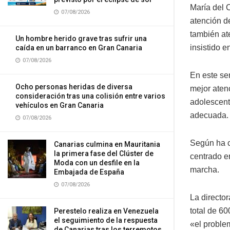
María del 
07/08/2026
atención d
también at
Un hombre herido grave tras sufrir una
insistido e
caída en un barranco en Gran Canaria
07/08/2026
En este se
Ocho personas heridas de diversa
mejor atenc
consideración tras una colisión entre varios
adolescent
vehículos en Gran Canaria
adecuada.
07/08/2026
Según ha c
Canarias culmina en Mauritania
la primera fase del Clúster de
centrado e
Moda con un desfile en la
marcha.
Embajada de España
07/08/2026
La directo
total de 60
Perestelo realiza en Venezuela
el seguimiento de la respuesta
«el proble
de Canarias tras los terremotos