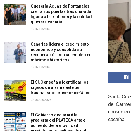
Quesería Aguas de Fontanales
cierra sus puertas tras una vida
ligada a la tradición y la calidad
quesera canaria
07/08/2026
Canarias lidera el crecimiento
económico y consolida su
recuperación con un empleo en
máximos históricos
07/08/2026
El SUC enseña a identificar los
signos de alarma ante un
traumatismo craneoencefálico
Santa Cruz
07/08/2026
del Carmen
consumen c
El Gobierno declarará la
cocaína.
prealerta del PLATECA ante el
aumento de la movilidad
previsto por el eclipse de sol