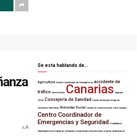
Se esta hablando de…
eñanza
accidente de
Agricultura
Centro Coordinador de Emergencias
Canarias
tráfico
Crecimiento
Agenda
Consejería de Sanidad
2030
Caída
Alerta por riesgo de
Bienestar Social
incendios forestales
caídas en zonas rocosas
calle Europa
Centro Coordinador de
Emergencias y Seguridad
Ciudadanía
A
A
Dependencia en Canarias
Complejo Hospitalario Universitario Insular
ambulancia