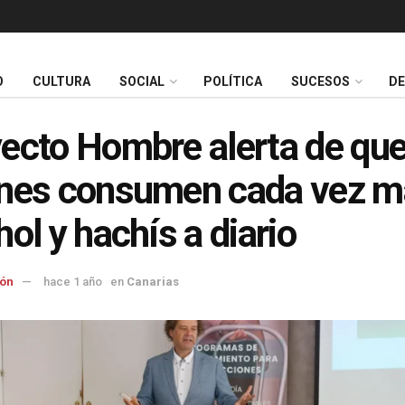
O
CULTURA
SOCIAL
POLÍTICA
SUCESOS
D
ecto Hombre alerta de que
nes consumen cada vez m
hol y hachís a diario
ón
hace 1 año
en
Canarias