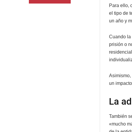
Para ello,
el tipo de
un año y m
Cuando la 
prisión o 
residencia
individual
Asimismo, 
un impacto 
La ad
También se
«mucho más
de la entid