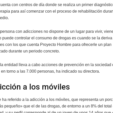
 cuenta con centros de día donde se realiza un primer diagnóstic
 terapia para así comenzar con el proceso de rehabilitación dura
edio.
persona con adicciones no dispone de un lugar para vivir, vien
no puede controlar el consumo de drogas es cuando se la deriva 
les con los que cuenta Proyecto Hombre para ofrecerle un plan
izado durante un periodo concreto.
la entidad lleva a cabo acciones de prevención en la sociedad 
en torno a las 7.000 personas, ha indicado su directora.
icción a los móviles
 ha referido a la adicción a los móviles, que representa un por
 pequeño» que el de las drogas, de entorno a un 8% del total
ad, y su perfil corresponde al de un joven de unos 14 años que 