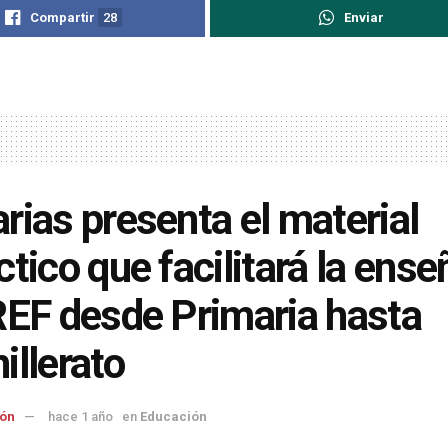
Compartir
28
Enviar
rias presenta el material
ctico que facilitará la ens
REF desde Primaria hasta
illerato
ón
hace 1 año
en
Educación