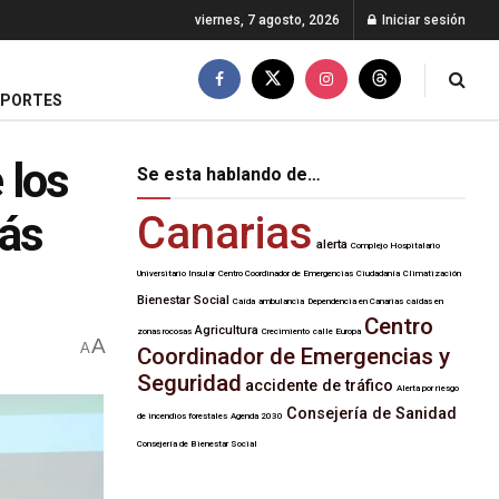
viernes, 7 agosto, 2026
Iniciar sesión
EPORTES
 los
Se esta hablando de…
ás
Canarias
alerta
Complejo Hospitalario
Universitario Insular
Centro Coordinador de Emergencias
Ciudadanía
Climatización
Bienestar Social
Caída
ambulancia
Dependencia en Canarias
caídas en
Centro
Agricultura
zonas rocosas
Crecimiento
calle Europa
A
A
Coordinador de Emergencias y
Seguridad
accidente de tráfico
Alerta por riesgo
Consejería de Sanidad
de incendios forestales
Agenda 2030
Consejería de Bienestar Social