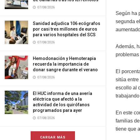
07/08/2026
Según ha p
segunda el
Sanidad adjudica 106 ecógrafos
por casi tres millones de euros
aumentado 
para varios hospitales del SCS
07/08/2026
Además, ha
problemas 
Hemodonación y Hemoterapia
recuerda la importancia de
donar sangre durante el verano
El porcent
07/08/2026
sitúa entre
escollo al
El HUC informa de una avería
trabajando
eléctrica que afectó a la
actividad de los quirófanos
programados para ayer
En este co
07/08/2026
familias d
tiene que 
CARGAR MÁS