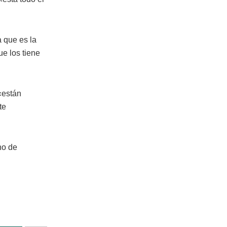
a que es la
ue los tiene
«están
te
no de