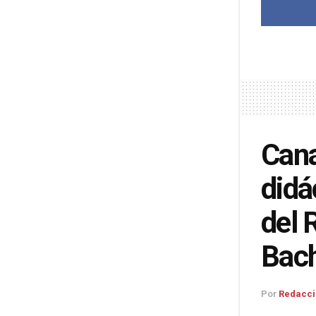
Cana
didá
del 
Bach
Por
Redacci