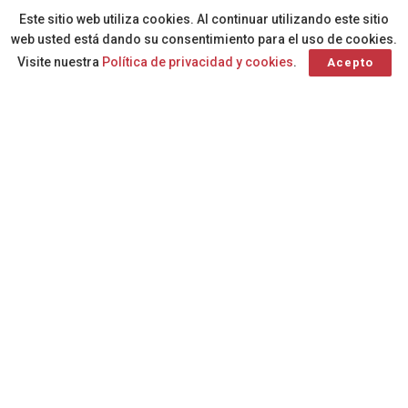
A
Por
Redacción
hace 3 meses
A
Este sitio web utiliza cookies. Al continuar utilizando este sitio
web usted está dando su consentimiento para el uso de cookies.
Visite nuestra
Política de privacidad y cookies
.
Acepto
El hospital es el décimo de España en
alcanzar esta categoría, en una
acreditación que avala la excelencia en la
atención a pacientes con enfermedad
renal crónica avanzada
Los profesionales tratan actualmente a