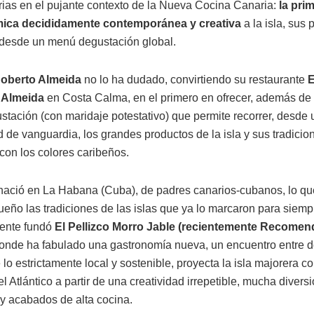
rias en el pujante contexto de la Nueva Cocina Canaria:
la pri
ica decididamente contemporánea y creativa
a la isla, sus 
 desde un menú degustación global.
oberto Almeida
no lo ha dudado, convirtiendo su restaurante
E
 Almeida
en Costa Calma, en el primero en ofrecer, además de l
tación (con maridaje potestativo) que permite recorrer, desde
 de vanguardia, los grandes productos de la isla y sus tradicio
con los colores caribeños.
nació en La Habana (Cuba), de padres canarios-cubanos, lo que 
eño las tradiciones de las islas que ya lo marcaron para siemp
ente fundó
El Pellizco Morro Jable (recientemente Recome
donde ha fabulado una gastronomía nueva, un encuentro entre
lo estrictamente local y sostenible, proyecta la isla majorera c
el Atlántico a partir de una creatividad irrepetible, mucha diversi
y acabados de alta cocina.