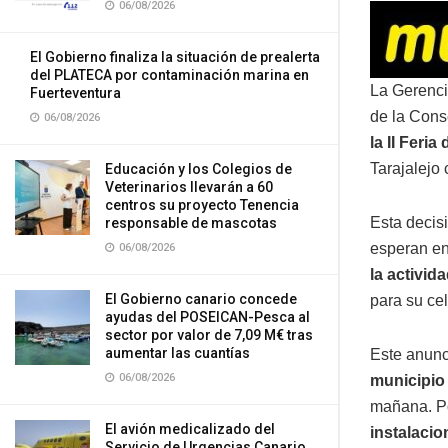
06/08/2026
El Gobierno finaliza la situación de prealerta
del PLATECA por contaminación marina en
La Gerenci
Fuerteventura
de la Cons
06/08/2026
la II Feri
Tarajalejo 
Educación y los Colegios de
Veterinarios llevarán a 60
centros su proyecto Tenencia
Esta decis
responsable de mascotas
esperan en
06/08/2026
la activi
El Gobierno canario concede
para su ce
ayudas del POSEICAN-Pesca al
sector por valor de 7,09 M€ tras
aumentar las cuantías
Este anunci
06/08/2026
municipio
mañana. Po
El avión medicalizado del
instalacio
Servicio de Urgencias Canario