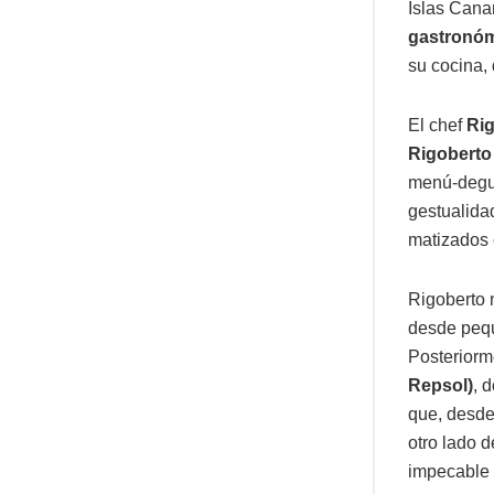
Islas Cana
gastronóm
su cocina,
El chef
Rig
Rigoberto
menú-degus
gestualidad
matizados 
Rigoberto 
desde pequ
Posteriorm
Repsol)
, 
que, desde 
otro lado d
impecable 