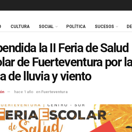
O
CULTURA
SOCIAL
POLÍTICA
SUCESOS
D
endida la II Feria de Salud
lar de Fuerteventura por l
a de lluvia y viento
ón
hace 1 año
en
Fuerteventura