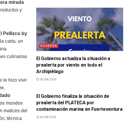
mera mirada
productos y
l Pellizco by
a carta, un
SUCESOS
 una
nes culinarias
El Gobierno actualiza la situación a
prealerta por viento en todo el
Archipiélago
le hizo vivir
06/08/2026
SUCESOS
re.
ndado
El Gobierno finaliza la situación de
prealerta del PLATECA por
 dos mundos
contaminación marina en Fuerteventura
on matices del
06/08/2026
ón, técnica