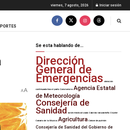
viernes, 7 agosto, 2026
Iniciar sesión
EPORTES
Se esta hablando de…
a
Dirección
General de
Emergencias
atención
Agencia Estatal
A
continuada tras el parto
Convivencia
A
de Meteorología
Consejería de
Sanidad
avión medicalizado
Cabildo lanzaroteño
Clúster
Agricultura
Canario de la Música
Cáncer de pulmón
Consejería de Sanidad del Gobierno de