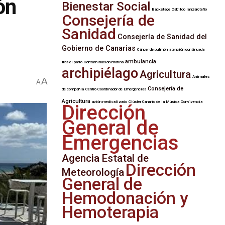
ón
Bienestar Social
Backstage
Cabildo lanzaroteño
Consejería de
Sanidad
Consejería de Sanidad del
Gobierno de Canarias
Cáncer de pulmón
atención continuada
ambulancia
tras el parto
Contaminación marina
archipiélago
Agricultura
Animales
A
A
Consejería de
de compañía
Centro Coordinador de Emergencias
Agricultura
avión medicalizado
Clúster Canario de la Música
Convivencia
Dirección
General de
Emergencias
Agencia Estatal de
Dirección
Meteorología
General de
Hemodonación y
Hemoterapia