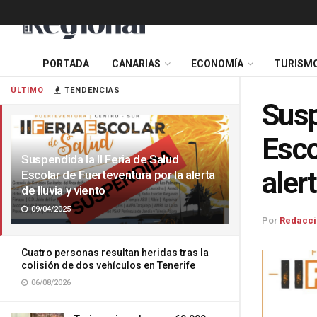
PORTADA
CANARIAS
ECONOMÍA
TURISM
ÚLTIMO
TENDENCIAS
Susp
Esco
Suspendida la II Feria de Salud
alert
Escolar de Fuerteventura por la alerta
de lluvia y viento
09/04/2025
Por
Redacci
Cuatro personas resultan heridas tras la
colisión de dos vehículos en Tenerife
06/08/2026