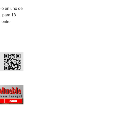
ólo en uno de
o
, para 18
 entre
e