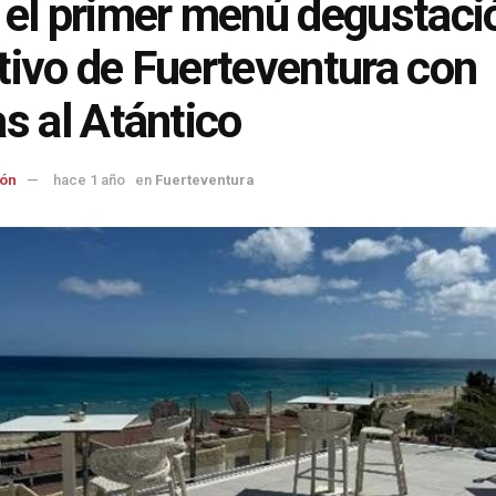
 el primer menú degustaci
tivo de Fuerteventura con
as al Atántico
ón
hace 1 año
en
Fuerteventura