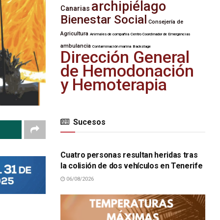
archipiélago
Canarias
Bienestar Social
Consejería de
Agricultura
Animales de compañía
Centro Coordinador de Emergencias
ambulancia
Contaminación marina
Backstage
Dirección General
de Hemodonación
y Hemoterapia
Sucesos
SUCESOS
Cuatro personas resultan heridas tras
la colisión de dos vehículos en Tenerife
06/08/2026