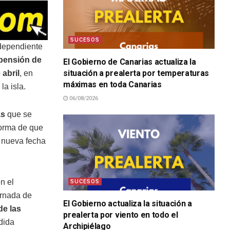
SUCESOS
 dependiente
pensión de
El Gobierno de Canarias actualiza la
situación a prealerta por temperaturas
 abril
, en
máximas en toda Canarias
la isla.
06/08/2026
as
que se
forma de que
 nueva fecha
n el
SUCESOS
jornada de
El Gobierno actualiza la situación a
de las
prealerta por viento en todo el
dida
Archipiélago