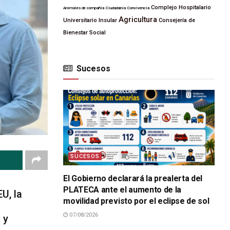
Complejo Hospitalario
Animales de compañía
Ciudadanía
Convivencia
Agricultura
Universitario Insular
Consejería de
Bienestar Social
Sucesos
SUCESOS
El Gobierno declarará la prealerta del
PLATECA ante el aumento de la
U, la
movilidad previsto por el eclipse de sol
07/08/2026
 y
SUCESOS