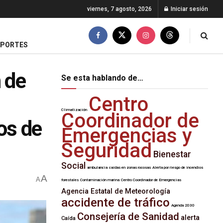
viernes, 7 agosto, 2026
Iniciar sesión
EPORTES
 de
Se esta hablando de…
Centro
Climatización
Coordinador de
os de
Emergencias y
Seguridad
Bienestar
Social
ambulancia
caídas en zonas rocosas
Alerta por riesgo de incendios
A
A
forestales
Contaminación marina
Centro Coordinador de Emergencias
Agencia Estatal de Meteorología
accidente de tráfico
Agenda 2030
Consejería de Sanidad
alerta
Caída