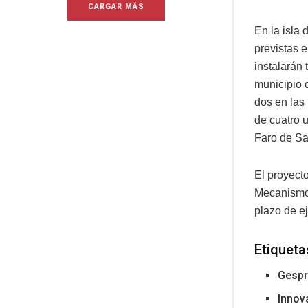
CARGAR MÁS
En la isla 
previstas 
instalarán 
municipio 
dos en las
de cuatro 
Faro de Sa
El proyect
Mecanismo 
plazo de e
Etiqueta
Gespr
Innov