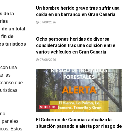
Un hombre herido grave tras sufrir una
s de la
caída en un barranco en Gran Canaria
rias
07/08/2026
SUCESOS
 de un total
 fin de
Ocho personas heridas de diversa
s turísticos
consideración tras una colisión entre
varios vehículos en Gran Canaria
07/08/2026
 con una
ar las
escanso que
urísticas
SUCESOS
ano
El Gobierno de Canarias actualiza la
n paneles
situación pasando a alerta por riesgo de
icos. Estos