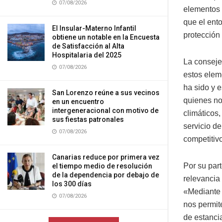
07/08/2026
elementos e
que el ent
El Insular-Materno Infantil
protección
obtiene un notable en la Encuesta
de Satisfacción al Alta
Hospitalaria del 2025
La conseje
07/08/2026
estos elem
ha sido y 
San Lorenzo reúne a sus vecinos
quienes no
en un encuentro
intergeneracional con motivo de
climáticos
sus fiestas patronales
servicio d
07/08/2026
competitiv
Canarias reduce por primera vez
Por su par
el tiempo medio de resolución
de la dependencia por debajo de
relevancia 
los 300 días
«Mediante 
07/08/2026
nos permit
de estanci