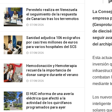
p
Perestelo realiza en Venezuela
La Conseje
el seguimiento de la respuesta
empresa p
de Canarias tras los terremotos
(Gesprotur
07/08/2026
de diecisé
seguir ava
Sanidad adjudica 106 ecógrafos
por casi tres millones de euros
del archip
para varios hospitales del SCS
07/08/2026
Esta actua
inversión q
Hemodonación y Hemoterapia
recuerda la importancia de
infraestru
donar sangre durante el verano
combatan lo
07/08/2026
mediante t
El HUC informa de una avería
Los nuevos
eléctrica que afectó a la
actividad de los quirófanos
inteligent
programados para ayer
solares que