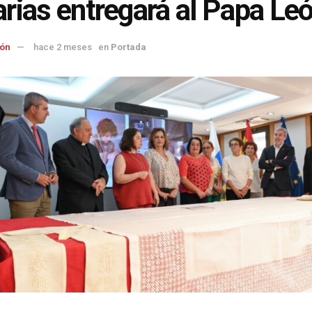
rias entregará al Papa Le
ón
hace 2 meses
en
Portada