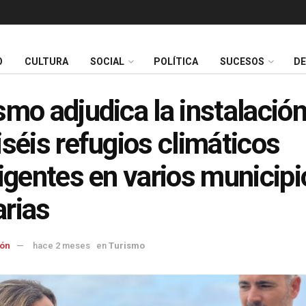
O
CULTURA
SOCIAL
POLÍTICA
SUCESOS
D
smo adjudica la instalación
iséis refugios climáticos
ligentes en varios municipi
rias
ón
hace 2 meses
en
Turismo