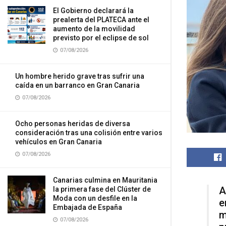
El Gobierno declarará la
prealerta del PLATECA ante el
aumento de la movilidad
previsto por el eclipse de sol
07/08/2026
Un hombre herido grave tras sufrir una
caída en un barranco en Gran Canaria
07/08/2026
Ocho personas heridas de diversa
consideración tras una colisión entre varios
vehículos en Gran Canaria
07/08/2026
Canarias culmina en Mauritania
A
la primera fase del Clúster de
Moda con un desfile en la
e
Embajada de España
m
07/08/2026