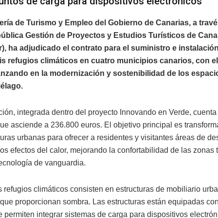
untos de carga para dispositivos electrónicos
ría de Turismo y Empleo del Gobierno de Canarias, a travé
ública Gestión de Proyectos y Estudios Turísticos de Cana
), ha adjudicado el contrato para el suministro e instalación
is refugios climáticos en cuatro municipios canarios, con el
nzando en la modernización y sostenibilidad de los espacio
iélago.
ción, integrada dentro del proyecto Innovando en Verde, cuenta
ue asciende a 236.800 euros. El objetivo principal es transform
cturas urbanas para ofrecer a residentes y visitantes áreas de d
s efectos del calor, mejorando la confortabilidad de las zonas t
ecnología de vanguardia.
 refugios climáticos consisten en estructuras de mobiliario urb
e que proporcionan sombra. Las estructuras están equipadas co
 permiten integrar sistemas de carga para dispositivos electrón