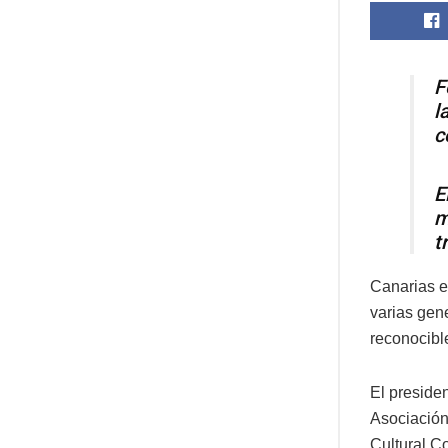
F
l
c
E
m
t
Canarias e
varias gen
reconocible
El preside
Asociación
Cultural C