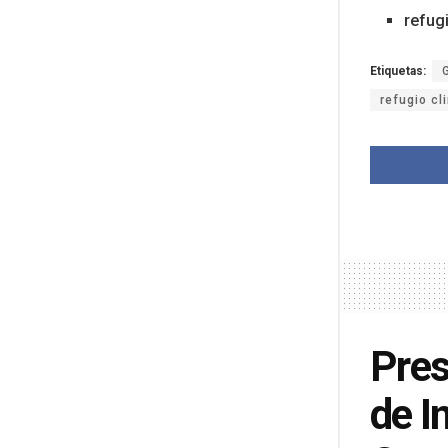
refugi
Etiquetas:
refugio cl
Pres
de I