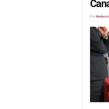
Cana
Por
Redacci