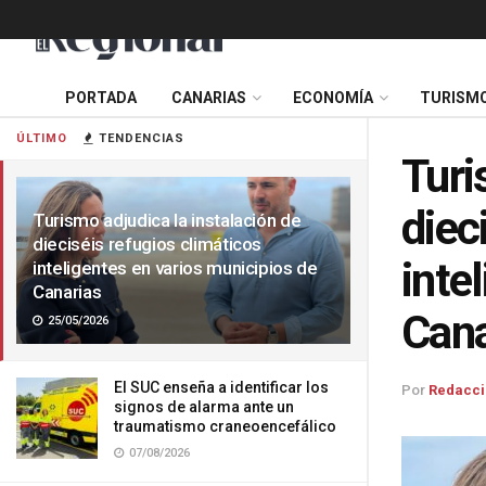
PORTADA
CANARIAS
ECONOMÍA
TURISM
ÚLTIMO
TENDENCIAS
Turi
diec
Turismo adjudica la instalación de
dieciséis refugios climáticos
inte
inteligentes en varios municipios de
Canarias
Cana
25/05/2026
El SUC enseña a identificar los
Por
Redacci
signos de alarma ante un
traumatismo craneoencefálico
07/08/2026