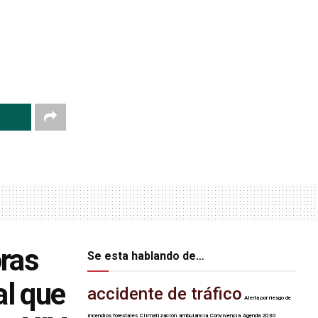
oras
Se esta hablando de…
al que
accidente de tráfico
Alerta por riesgo de
incendios forestales
Climatización
ambulancia
Convivencia
Agenda 2030