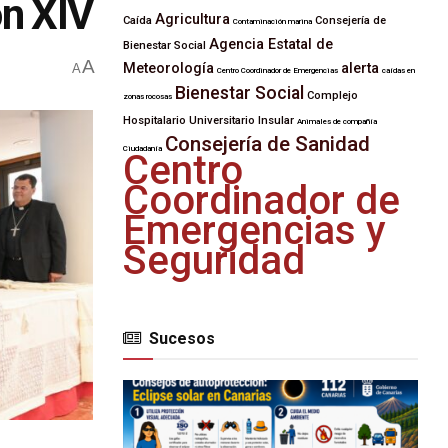
ón XIV
Agricultura
Caída
Consejería de
Contaminación marina
Agencia Estatal de
Bienestar Social
A
Meteorología
alerta
A
Centro Coordinador de Emergencias
caídas en
Bienestar Social
Complejo
zonas rocosas
Hospitalario Universitario Insular
Animales de compañía
Consejería de Sanidad
Ciudadanía
Centro
Coordinador de
Emergencias y
Seguridad
Sucesos