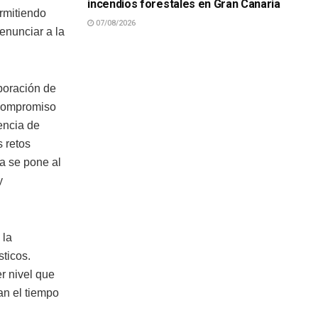
incendios forestales en Gran Canaria
ermitiendo
07/08/2026
enunciar a la
poración de
 compromiso
encia de
 retos
a se pone al
y
 la
sticos.
r nivel que
an el tiempo