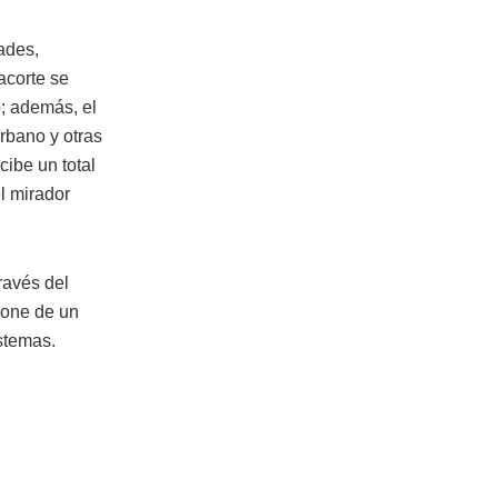
dades,
acorte se
o; además, el
rbano y otras
cibe un total
l mirador
ravés del
pone de un
stemas.