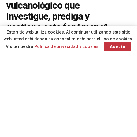
vulcanológico que
investigue, prediga y
gestione este fenómeno”
Este sitio web utiliza cookies. Al continuar utilizando este sitio
A
web usted está dando su consentimiento para el uso de cookies.
Por
Redacción
hace 4 semanas
A
Visite nuestra
Política de privacidad y cookies
.
Acepto