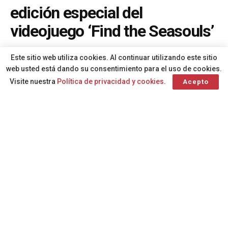
edición especial del
videojuego ‘Find the Seasouls’
A
Por
Redacción
hace 2 meses
A
Este sitio web utiliza cookies. Al continuar utilizando este sitio
web usted está dando su consentimiento para el uso de cookies.
Visite nuestra
Política de privacidad y cookies
.
Acepto
La experiencia, que ha superado ya los
cuatro millones de visitas, incorpora 16