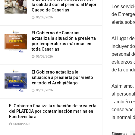
la calidad con el premio al Mejor
Los servic
Queso de Canarias
de Emergen
06/08/2026
alerta sobr
El Gobierno de Canarias
Al lugar d
actualiza la situación a prealerta
por temperaturas máximas en
incluyendo
toda Canarias
personal d
06/08/2026
esfuerzos 
de la condu
El Gobierno actualiza la
situación a prealerta por viento
en todo el Archipiélago
Asimismo, 
06/08/2026
al personal
También es
El Gobierno finaliza la situación de prealerta
conservaci
del PLATECA por contaminación marina en
Fuerteventura
la normalid
06/08/2026
Etiquetas: