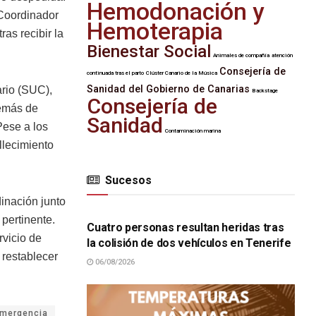
Hemodonación y
 Coordinador
Hemoterapia
as recibir la
Bienestar Social
Animales de compañía
atención
Consejería de
continuada tras el parto
Clúster Canario de la Música
Sanidad del Gobierno de Canarias
ario (SUC),
Backstage
Consejería de
demás de
Sanidad
Pese a los
Contaminación marina
llecimiento
Sucesos
SUCESOS
inación junto
 pertinente.
Cuatro personas resultan heridas tras
vicio de
la colisión de dos vehículos en Tenerife
 restablecer
06/08/2026
emergencia