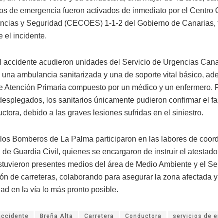
ios de emergencia fueron activados de inmediato por el Centro
cias y Seguridad (CECOES) 1-1-2 del Gobierno de Canarias, tr
e el incidente.
el accidente acudieron unidades del Servicio de Urgencias Can
 una ambulancia sanitarizada y una de soporte vital básico, a
e Atención Primaria compuesto por un médico y un enfermero. 
desplegados, los sanitarios únicamente pudieron confirmar el fa
ctora, debido a las graves lesiones sufridas en el siniestro.
los Bomberos de La Palma participaron en las labores de coord
 de Guardia Civil, quienes se encargaron de instruir el atestado
tuvieron presentes medios del área de Medio Ambiente y el Ser
ón de carreteras, colaborando para asegurar la zona afectada y
ad en la vía lo más pronto posible.
accidente
Breña Alta
Carretera
Conductora
servicios de 