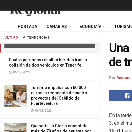
PORTADA
CANARIAS
ECONOMÍA
TURISM
Una mujer fallecida en un accidente
de tráfico en La Palma
ÚLTIMO
TENDENCIAS
11/06/2026
Una 
de t
Cuatro personas resultan heridas tras la
colisión de dos vehículos en Tenerife
06/08/2026
Por
Redacci
Turismo impulsa con 60.000
euros la redacción de cuatro
proyectos del Cabildo de
Fuerteventura
06/08/2026
En la tarde
3, en el mu
Quesería La Gloria consolida
16:51 hora
más de 70 años de apuesta por