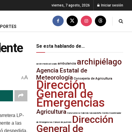
viernes, 7 agosto, 2026
Iniciar sesión
EPORTES
dente
Se esta hablando de…
archipiélago
ambulancia
avión medicalizado
Agencia Estatal de
Meteorología
A
A
Consejería de Agricultura
Dirección
General de
Emergencias
Agricultura
Convivencia
Cabildo lanzaroteño
Centro Coordinador
arretera LP-
Dirección
mente a las
de Emergencias
Cáncer de pulmón
General de
ió despedida.