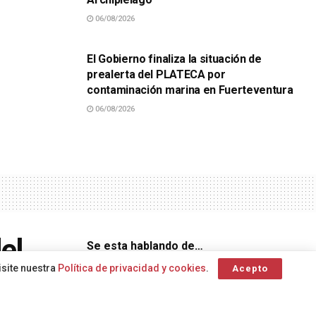
06/08/2026
SUCESOS
El Gobierno finaliza la situación de
prealerta del PLATECA por
contaminación marina en Fuerteventura
06/08/2026
el
Se esta hablando de…
isite nuestra
Política de privacidad y cookies
.
Acepto
 se ha
Dirección
General de