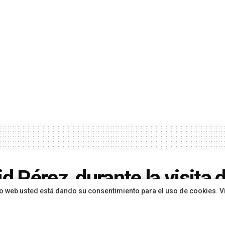
id Pérez, durante la visita d
sitio web usted está dando su consentimiento para el uso de cookies. V
 León XIV: “Hoy, Canarias