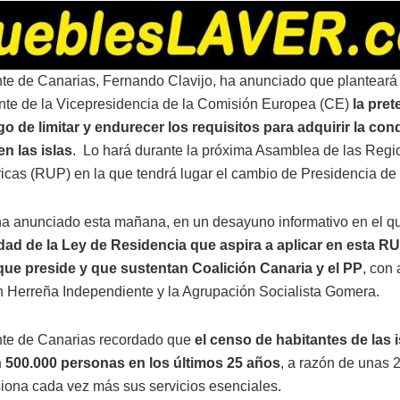
nte de Canarias, Fernando Clavijo, ha anunciado que planteará 
nte de la Vicepresidencia de la Comisión Europea (CE)
la pret
go de limitar y endurecer los requisitos para adquirir la con
en las islas
. Lo hará durante la próxima Asamblea de las Reg
éricas (RUP) en la que tendrá lugar el cambio de Presidencia de
 ha anunciado esta mañana, en un desayuno informativo en el q
idad de la Ley de Residencia que aspira a aplicar en esta RU
que preside y que sustentan Coalición Canaria y el PP
, con
 Herreña Independiente y la Agrupación Socialista Gomera.
nte de Canarias recordado que
el censo de habitantes de las 
n 500.000 personas en los últimos 25 años
, a razón de unas 
siona cada vez más sus servicios esenciales.