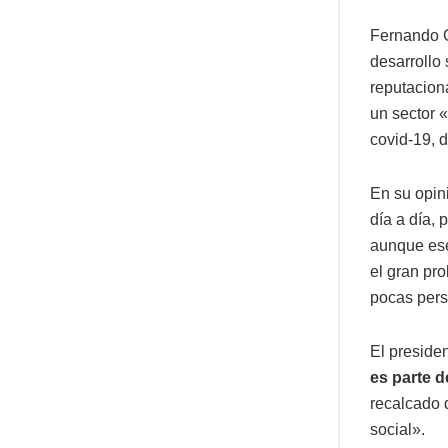
Fernando C
desarrollo 
reputaciona
un sector «
covid-19, 
En su opini
día a día,
aunque ese
el gran pr
pocas pers
El preside
es parte 
recalcado q
social».