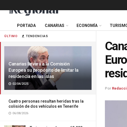
PORTADA
CANARIAS
ECONOMÍA
TURISM
ÚLTIMO
TENDENCIAS
Cana
Euro
Canarias llevará a la Comisión
resi
Europea su propósito de limitar la
residencia en las islas
02/04/2025
Por
Redacci
Cuatro personas resultan heridas tras la
colisión de dos vehículos en Tenerife
06/08/2026