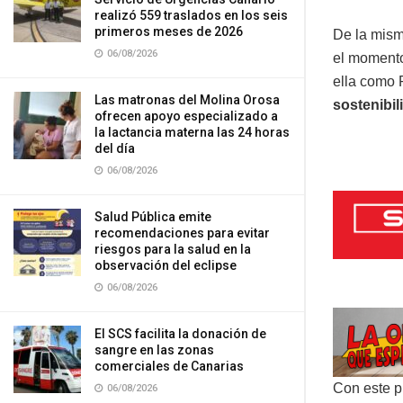
realizó 559 traslados en los seis
primeros meses de 2026
De la mism
06/08/2026
el momento
ella como
Las matronas del Molina Orosa
sostenibil
ofrecen apoyo especializado a
la lactancia materna las 24 horas
del día
06/08/2026
Salud Pública emite
recomendaciones para evitar
riesgos para la salud en la
observación del eclipse
06/08/2026
El SCS facilita la donación de
sangre en las zonas
comerciales de Canarias
Con este p
06/08/2026