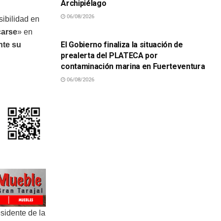
Archipiélago
06/08/2026
ibilidad en
SUCESOS
carse
» en
El Gobierno finaliza la situación de
nte su
prealerta del PLATECA por
contaminación marina en Fuerteventura
06/08/2026
sidente de la