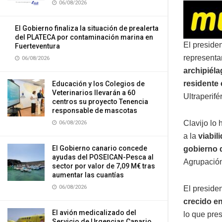
06/08/2026
El Gobierno finaliza la situación de prealerta
del PLATECA por contaminación marina en
El preside
Fuerteventura
representa
06/08/2026
archipiéla
residente 
Educación y los Colegios de
Veterinarios llevarán a 60
Ultraperif
centros su proyecto Tenencia
responsable de mascotas
Clavijo lo
06/08/2026
a la
viabil
El Gobierno canario concede
gobierno 
ayudas del POSEICAN-Pesca al
Agrupación
sector por valor de 7,09 M€ tras
aumentar las cuantías
06/08/2026
El preside
crecido e
El avión medicalizado del
lo que pre
Servicio de Urgencias Canario