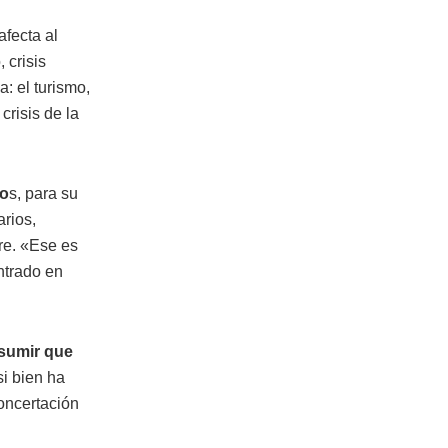
fecta al
 crisis
a: el turismo,
crisis de la
lo
s, para su
arios,
re. «Ese es
ntrado en
asumir que
si bien ha
concertación