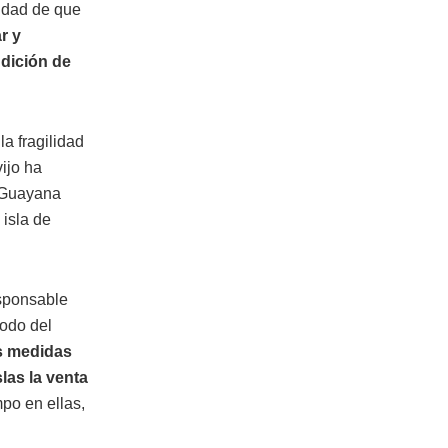
sidad de que
r y
ndición de
a fragilidad
vijo ha
a Guayana
 isla de
esponsable
íodo del
s medidas
slas la venta
po en ellas,