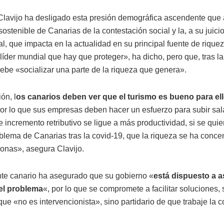
lavijo ha desligado esta presión demográfica ascendente que a
sostenible de Canarias de la contestación social y la, a su juicio,
l, que impacta en la actualidad en su principal fuente de riquez
líder mundial que hay que proteger», ha dicho, pero que, tras la 
debe «socializar una parte de la riqueza que genera».
ón, l
os canarios deben ver que el turismo es bueno para el
 por lo que sus empresas deben hacer un esfuerzo para subir sal
 incremento retributivo se ligue a más productividad, si se quie
oblema de Canarias tras la covid-19, que la riqueza se ha conce
onas», asegura Clavijo.
nte canario ha asegurado que su gobierno «
está dispuesto a 
del problema
«, por lo que se compromete a facilitar soluciones, 
ue «no es intervencionista», sino partidario de que trabaje la 