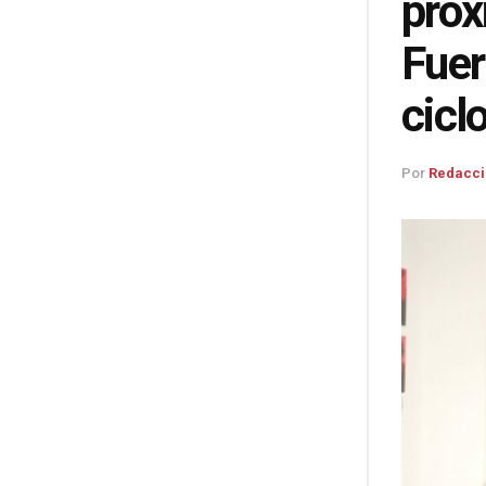
próx
Fuer
cicl
Por
Redacci