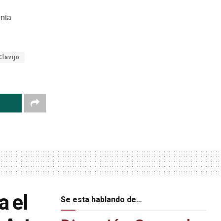
enta
lavijo
a el
Se esta hablando de…