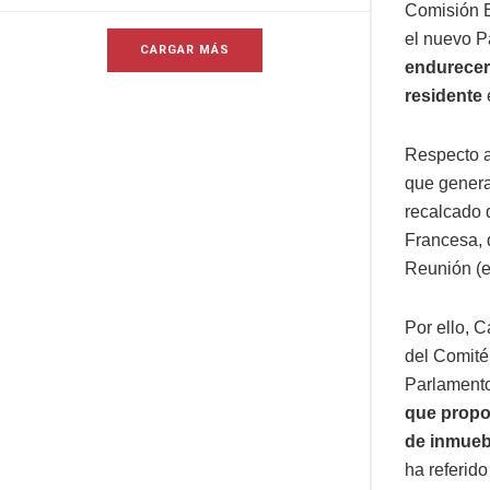
Comisión E
el nuevo 
CARGAR MÁS
endurecer 
residente
Respecto a
que genera 
recalcado 
Francesa, q
Reunión (e
Por ello, 
del Comité
Parlamento
que prop
de inmueb
ha referido