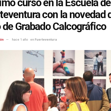
imo curso en la Escuela de
teventura con la novedad 
o de Grabado Calcográfico
ón
hace 1 año
en
Fuerteventura