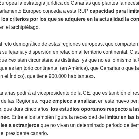
uropea la estrategia jurídica de Canarias que plantea la nece
Parlamento Europeo conceda a esta RUP
capacidad para limita
los criterios por los que se adquiere en la actualidad la co
en el archipiélago.
l reto demográfico de estas regiones europeas, que comparten l
su lejanía y dispersión en relación al territorio continental, Cla
que «existen circunstancias distintas, ya que no es lo mismo l
ue es territorio continental (en América), que Canarias o que la
n el Índico), que tiene 900.000 habitantes».
Canarias pedirá al vicepresidente de la CE, que es también el r
 de las Regiones, «
que empiece a analizar,
en este nuevo per
, que dura cinco años,
los estudios oportunos respecto a la
one
«. Entre ellos también figura la necesidad de
limitar en las i
les a extranjeros
que no vivan un determinado período de tiem
 el presidente canario.