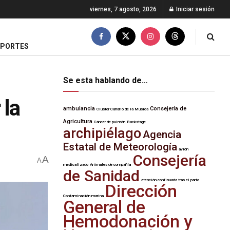
viernes, 7 agosto, 2026
Iniciar sesión
EPORTES
Se esta hablando de…
 la
ambulancia
Consejería de
Clúster Canario de la Música
Agricultura
Cáncer de pulmón
Backstage
archipiélago
Agencia
Estatal de Meteorología
avión
Consejería
A
A
medicalizado
Animales de compañía
de Sanidad
atención continuada tras el parto
Dirección
Contaminación marina
General de
Hemodonación y