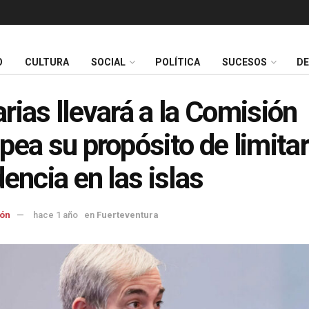
O
CULTURA
SOCIAL
POLÍTICA
SUCESOS
D
rias llevará a la Comisión
pea su propósito de limitar
dencia en las islas
ón
hace 1 año
en
Fuerteventura