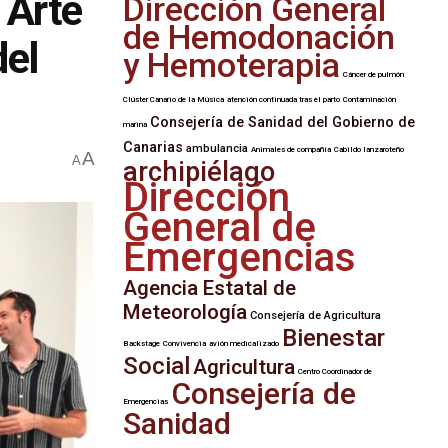
 Arte
Dirección General
de Hemodonación
del
y Hemoterapia
Cáncer de pulmón
Clúster Canario de la Música
atención continuada tras el parto
Contaminación
Consejería de Sanidad del Gobierno de
marina
Canarias
ambulancia
Animales de compañía
Cabildo lanzaroteño
A
A
archipiélago
Dirección
General de
Emergencias
Agencia Estatal de
Meteorología
Consejería de Agricultura
Bienestar
Backstage
Convivencia
avión medicalizado
Social
Agricultura
Centro Coordinador de
Consejería de
Emergencias
Sanidad