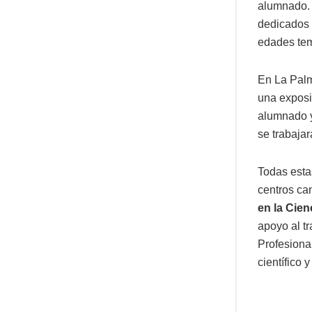
alumnado.
dedicados a
edades te
En La Palm
una exposic
alumnado 
se trabajar
Todas esta
centros ca
en la Cien
apoyo al t
Profesiona
científico 