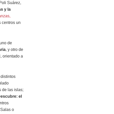
 Poli Suárez,
s y la
anzas,
os centros un
 uno de
ria
, y otro de
, orientado a
distintos
ulado
 de las islas;
escubre: el
ntros
 Salas o