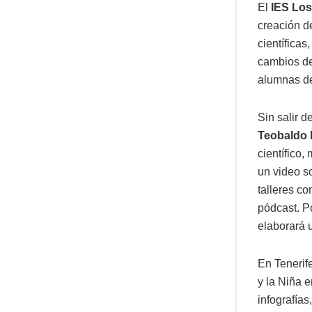
El
IES Los
creación d
científicas
cambios de
alumnas de
Sin salir d
Teobaldo
científico,
un video so
talleres co
pódcast. Po
elaborará u
En Tenerife
y la Niña 
infografías