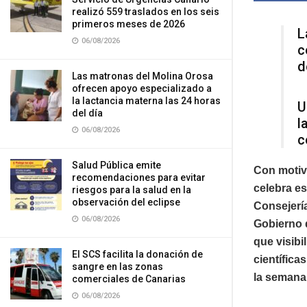
realizó 559 traslados en los seis
primeros meses de 2026
L
06/08/2026
c
d
Las matronas del Molina Orosa
ofrecen apoyo especializado a
la lactancia materna las 24 horas
U
del día
l
06/08/2026
c
Salud Pública emite
Con motivo
recomendaciones para evitar
celebra es
riesgos para la salud en la
observación del eclipse
Consejería
06/08/2026
Gobierno 
que visibi
El SCS facilita la donación de
científica
sangre en las zonas
la semana
comerciales de Canarias
06/08/2026