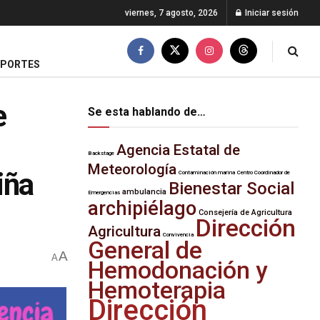
viernes, 7 agosto, 2026
Iniciar sesión
EPORTES
e
Se esta hablando de…
Agencia Estatal de
Backstage
Meteorología
iña
Contaminación marina
Centro Coordinador de
Bienestar Social
ambulancia
Emergencias
archipiélago
Consejería de Agricultura
Dirección
Agricultura
Convivencia
General de
A
A
Hemodonación y
Hemoterapia
Dirección