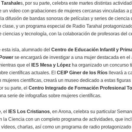
 Tarahale
s, por su parte, celebra este martes distintas activida
e un video con grabaciones de mujeres cercanas vinculadas a 
, la difusión de bandas sonoras de películas y series de ciencia 
 clase, y un programa especial de Radio Tarahal protagonizad
 ciencias y tecnología, con la colaboración de profesoras del c
e esta isla, alumnado del
Centro de Educación Infantil y Prima
 Power
se encargará de investigar a una mujer destacada en el
 mientras que el
IES Mesa y López
ha organizado un concurso tip
bre científicas actuales. El
CEIP Giner de los Ríos
llevará a c
n mujeres científicas, creará un museo dedicado a estas figuras
r su parte, el
Centro Integrado de Formación Profesional T
na serie de infografías sobre mujeres científicas.
, el
IES Los Cristianos
, en Arona, celebra su particular Seman
en la Ciencia con un completo programa de actividades, que inc
, vídeos, charlas, así como un programa de radio protagonizado 