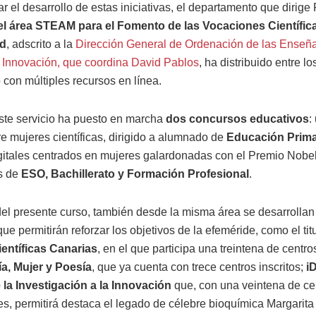
tar el desarrollo de estas iniciativas, el departamento que dirige
el área STEAM para el Fomento de las Vocaciones Científica
ad
, adscrito a la
Dirección General de Ordenación de las Enseñ
e Innovación, que coordina David Pablos
, ha distribuido entre l
con múltiples recursos en línea.
te servicio ha puesto en marcha
dos concursos educativos
:
e mujeres científicas, dirigido a alumnado de
Educación Prima
igitales centrados en mujeres galardonadas con el Premio Nobel
s de
ESO, Bachillerato y Formación Profesional
.
del presente curso, también desde la misma área se desarrollan 
ue permitirán reforzar los objetivos de la efeméride, como el tit
entíficas Canarias
, en el que participa una treintena de centros
a, Mujer y Poesía
, que ya cuenta con trece centros inscritos;
iD
la Investigación a la Innovación
que, con una veintena de ce
es, permitirá destaca el legado de célebre bioquímica Margarita