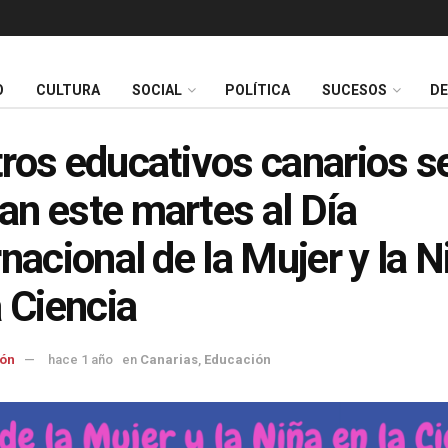
O
CULTURA
SOCIAL
POLÍTICA
SUCESOS
D
ros educativos canarios s
n este martes al Día
rnacional de la Mujer y la N
a Ciencia
ón
hace 1 año
en
Canarias
,
Educación