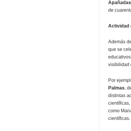
Apañadas 
de cuarent
Actividad 
Además de 
que se cele
educativos 
visibilida
Por ejempl
Palmas
, d
distintas a
científicas
como Maria
científicas.