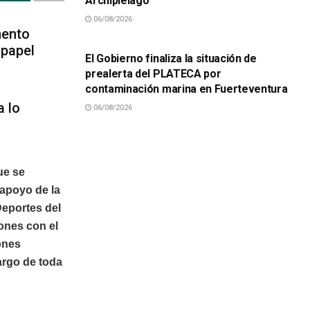
Archipiélago
06/08/2026
SUCESOS
mento
 papel
El Gobierno finaliza la situación de
prealerta del PLATECA por
contaminación marina en Fuerteventura
a lo
06/08/2026
ue se
 apoyo de la
Deportes del
ones con el
iones
largo de toda