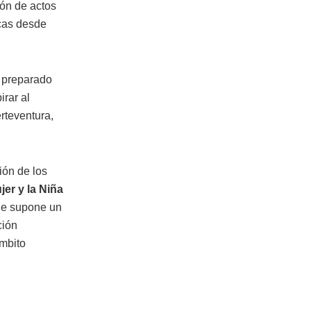
ión de actos
icas desde
 preparado
irar al
rteventura,
ión de los
jer y la Niña
que supone un
ción
ámbito