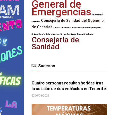
General de
Emergencias
Animales de
Consejería de Sanidad del Gobierno
compañía
de Canarias
Cabildo lanzaroteño
atención continuada tras el parto
Clúster Canario de la Música
avión medicalizado
Cáncer de pulmón
Consejería de
Sanidad
Sucesos
SUCESOS
Cuatro personas resultan heridas tras
la colisión de dos vehículos en Tenerife
06/08/2026