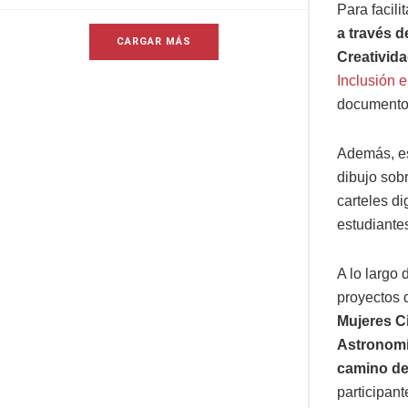
Para facili
a través d
CARGAR MÁS
Creativid
Inclusión 
documento 
Además, es
dibujo sobr
carteles d
estudiante
A lo largo 
proyectos q
Mujeres Ci
Astronomí
camino de 
participant