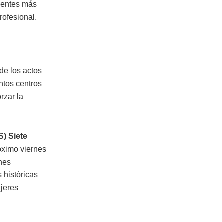
esentes más
rofesional.
de los actos
ntos centros
rzar la
S) Siete
óximo viernes
ones
s históricas
ujeres