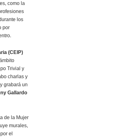
des, como la
profesiones
durante los
o por
entro.
ria (CEIP)
 ámbito
o Trivial y
abo charlas y
 y grabará un
ony Gallardo
a de la Mujer
luye murales,
por el