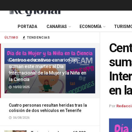
PORTADA
CANARIAS
ECONOMÍA
TURISM
ÚLTIMO
TENDENCIAS
Cent
suma
Centros educativos canarios se
suman este martes al Día
Inte
Internacional de la Mujer y la Niña en
la Ciencia
en l
10/02/2025
Cuatro personas resultan heridas tras la
Por
Redacci
colisión de dos vehículos en Tenerife
06/08/2026