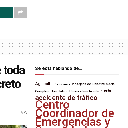
e toda
Se esta hablando de…
creto
Agricultura
Consejería de Bienestar Social
Convivencia
alerta
Complejo Hospitalario Universitario Insular
accidente de tráfico
Centro
Coordinador de
A
A
Emergencias y