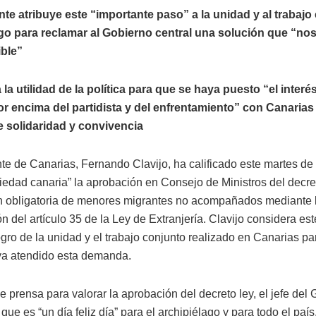
nte atribuye este “importante paso” a la unidad y al trabajo
go para reclamar al Gobierno central una solución que “nos
ible”
 la utilidad de la política para que se haya puesto “el interés
or encima del partidista y del enfrentamiento” con Canaria
e solidaridad y convivencia
te de Canarias, Fernando Clavijo, ha calificado este martes de 
ciedad canaria” la aprobación en Consejo de Ministros del decret
ón obligatoria de menores migrantes no acompañados mediante 
n del artículo 35 de la Ley de Extranjería. Clavijo considera es
gro de la unidad y el trabajo conjunto realizado en Canarias pa
a atendido esta demanda.
 prensa para valorar la aprobación del decreto ley, el jefe del
ue es “un día feliz día” para el archipiélago y para todo el paí