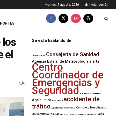
viernes, 7 agosto, 2026
Iniciar sesión
EPORTES
 los
Se esta hablando de…
 el
Consejería de Sanidad
Climatización
Agencia Estatal de Meteorología
alerta
Centro
Coordinador de
Emergencias y
A
A
Seguridad
Animales de compañía
accidente de
Agricultura
ambulancia
tráfico
Complejo Hospitalario
Agenda 2030
Convivencia
Universitario Insular
Caída
Alerta por riesgo de incendios forestales