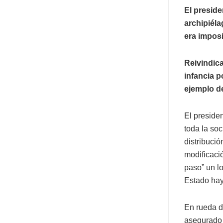
El preside
archipiéla
era impos
Reivindica
infancia p
ejemplo d
El presiden
toda la so
distribuci
modificació
paso” un lo
Estado hay
En rueda de
asegurado q