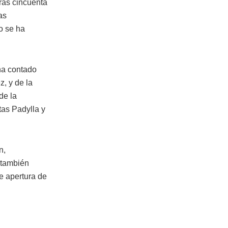
tras cincuenta
as
o se ha
ha contado
z, y de la
de la
tas Padylla y
n,
 también
de apertura de