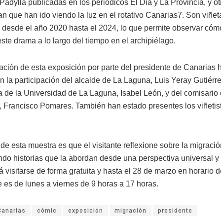
Padylla publicadas en los periódicos El Día y La Provincia, y o
an que han ido viendo la luz en el rotativo Canarias7. Son viñet
 desde el año 2020 hasta el 2024, lo que permite observar cóm
ste drama a lo largo del tiempo en el archipiélago.
ación de esta exposición por parte del presidente de Canarias 
 la participación del alcalde de La Laguna, Luis Yeray Gutiérre
a de la Universidad de La Laguna, Isabel León, y del comisario 
, Francisco Pomares. También han estado presentes los viñetis
 de esta muestra es que el visitante reflexione sobre la migració
do historias que la abordan desde una perspectiva universal y
á visitarse de forma gratuita y hasta el 28 de marzo en horario 
e es de lunes a viernes de 9 horas a 17 horas.
Canarias
cómic
exposición
migración
presidente