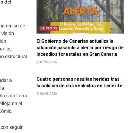
s del
ompromiso de
SUCESOS
 visión
El Gobierno de Canarias actualiza la
ión
situación pasando a alerta por riesgo de
or los
incendios forestales en Gran Canaria
o estructural
07/08/2026
SUCESOS
Cuatro personas resultan heridas tras
udar a
la colisión de dos vehículos en Tenerife
la
06/08/2026
ha sido tierra
fleja en el
 Cómic.
 con seguir