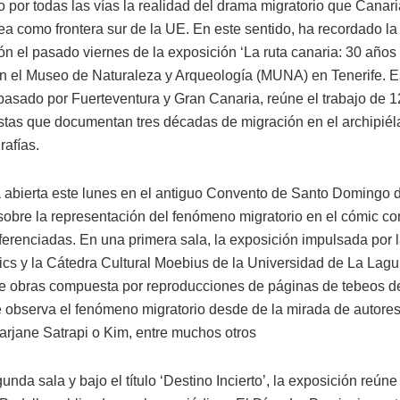
 por todas las vías la realidad del drama migratorio que Canari
ea como frontera sur de la UE. En este sentido, ha recordado la
ón el pasado viernes de la exposición ‘La ruta canaria: 30 años
en el Museo de Naturaleza y Arqueología (MUNA) en Tenerife. E
pasado por Fuerteventura y Gran Canaria, reúne el trabajo de 1
istas que documentan tres décadas de migración en el archipiél
rafías.
 abierta este lunes en el antiguo Convento de Santo Domingo
 sobre la representación del fenómeno migratorio en el cómic co
iferenciadas. En una primera sala, la exposición impulsada por
s y la Cátedra Cultural Moebius de la Universidad de La Lagu
e obras compuesta por reproducciones de páginas de tebeos d
 observa el fenómeno migratorio desde de la mirada de autor
arjane Satrapi o Kim, entre muchos otros
nda sala y bajo el título ‘Destino Incierto’, la exposición reún