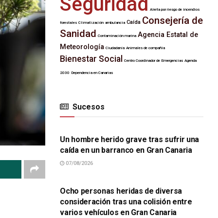
Seguridad
Alerta por riesgo de incendios
Consejería de
Caída
forestales
Climatización
ambulancia
Sanidad
Agencia Estatal de
Contaminación marina
Meteorología
Ciudadanía
Animales de compañía
Bienestar Social
Centro Coordinador de Emergencias
Agenda
2030
Dependencia en Canarias
Sucesos
SUCESOS
Un hombre herido grave tras sufrir una
caída en un barranco en Gran Canaria
07/08/2026
SUCESOS
Ocho personas heridas de diversa
consideración tras una colisión entre
varios vehículos en Gran Canaria