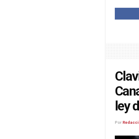
Clav
Cana
ley 
Por
Redacci