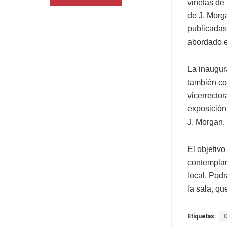
viñetas de 
de J. Morg
publicadas
abordado e
La inaugur
también con
vicerrector
exposición
J. Morgan.
El objetivo
contemplan
local. Podr
la sala, qu
Etiquetas: