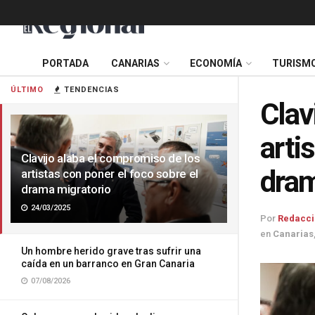
PORTADA
CANARIAS
ECONOMÍA
TURISM
ÚLTIMO
TENDENCIAS
Clav
arti
Clavijo alaba el compromiso de los
dram
artistas con poner el foco sobre el
drama migratorio
24/03/2025
Por
Redacci
en
Canarias
Un hombre herido grave tras sufrir una
caída en un barranco en Gran Canaria
07/08/2026