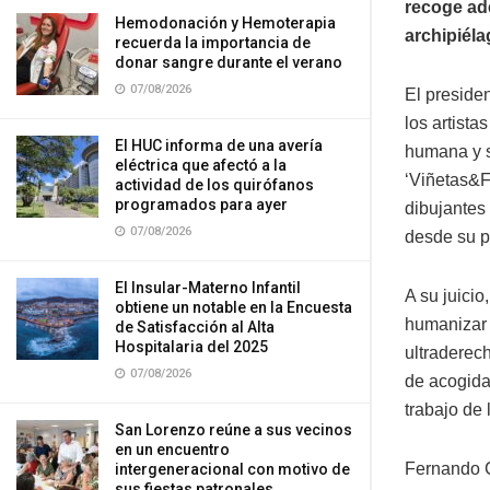
recoge ad
Hemodonación y Hemoterapia
archipiél
recuerda la importancia de
donar sangre durante el verano
07/08/2026
El preside
los artista
El HUC informa de una avería
humana y s
eléctrica que afectó a la
‘Viñetas&Fr
actividad de los quirófanos
programados para ayer
dibujantes
07/08/2026
desde su pa
El Insular-Materno Infantil
A su juicio
obtiene un notable en la Encuesta
humanizar 
de Satisfacción al Alta
Hospitalaria del 2025
ultraderech
07/08/2026
de acogida
trabajo de 
San Lorenzo reúne a sus vecinos
en un encuentro
Fernando C
intergeneracional con motivo de
sus fiestas patronales