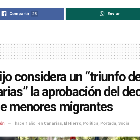
Compartir
28
Enviar
ijo considera un “triunfo d
rias” la aprobación del de
de menores migrantes
ón
hace 1 año
en
Canarias
,
El Hierro
,
Política
,
Portada
,
Social