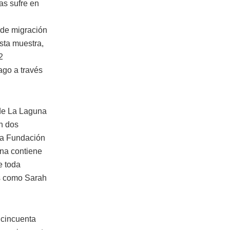
as sufre en
 de migración
sta muestra,
2
ago a través
 de La Laguna
n dos
 la Fundación
na contiene
e toda
es como Sarah
e cincuenta