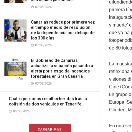
difundiendo
07/08/2026
primera lín
inauguraci
Canarias reduce por primera vez
y muerte’ 
el tiempo medio de resolución
que ya ha 
de la dependencia por debajo de
los 300 días
fotoperiod
07/08/2026
de 80 fotog
El Gobierno de Canarias
La muestra
actualiza la situación pasando a
alerta por riesgo de incendios
reflexiona
forestales en Gran Canaria
visiones d
07/08/2026
Cine+Cómic
un grupo d
Cuatro personas resultan heridas tras la
Europa. Se
colisión de dos vehículos en Tenerife
Glidden, M
06/08/2026
En una segu
CARGAR MÁS