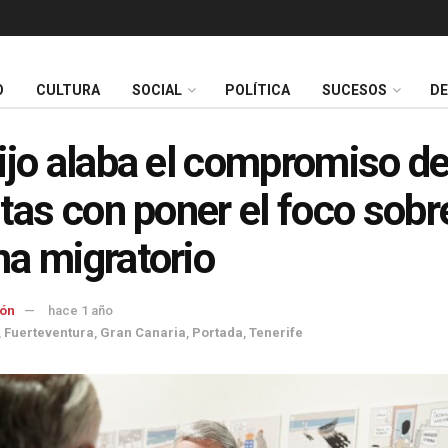
O
CULTURA
SOCIAL
POLÍTICA
SUCESOS
D
ijo alaba el compromiso de
stas con poner el foco sobre
a migratorio
ón
hace 1 año
,
Fuerteventura
,
Gran Canaria
,
Portada
,
Tenerife