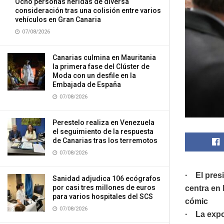
Ocho personas heridas de diversa
consideración tras una colisión entre varios
vehículos en Gran Canaria
07/08/2026
Canarias culmina en Mauritania
la primera fase del Clúster de
Moda con un desfile en la
Embajada de España
07/08/2026
Perestelo realiza en Venezuela
el seguimiento de la respuesta
de Canarias tras los terremotos
07/08/2026
· El pres
Sanidad adjudica 106 ecógrafos
por casi tres millones de euros
centra en 
para varios hospitales del SCS
cómic
07/08/2026
· La expo