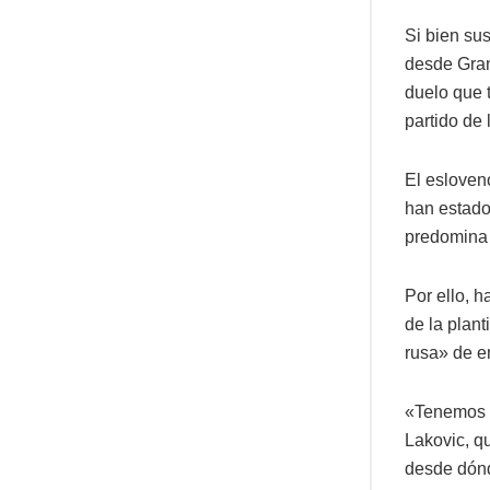
Si bien sus
desde Gran
duelo que 
partido de 
El esloven
han estado
predomina 
Por ello, 
de la plan
rusa» de e
«Tenemos q
Lakovic, q
desde dónd