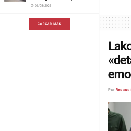
06/08/2026
CARGAR MÁS
Lako
«det
emoc
Por
Redacci