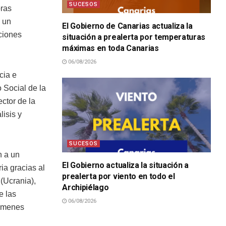
SUCESOS
oras
 un
El Gobierno de Canarias actualiza la
aciones
situación a prealerta por temperaturas
máximas en toda Canarias
06/08/2026
cia e
 Social de la
ctor de la
lisis y
SUCESOS
n a un
El Gobierno actualiza la situación a
ia gracias al
prealerta por viento en todo el
(Ucrania),
Archipiélago
e las
06/08/2026
lúmenes
SUCESOS