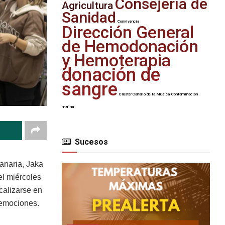
Consejería de
Agricultura
Sanidad
Convivencia
Dirección General
de Hemodonación
y Hemoterapia
donación de
sangre
Clúster Canario de la Música
Contaminación
marina
Sucesos
anaria, Jaka
el miércoles
calizarse en
s emociones.