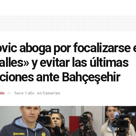
vic aboga por focalizarse 
alles» y evitar las últimas
iones ante Bahçeşehir
ón
hace 1 año
en
Canarias