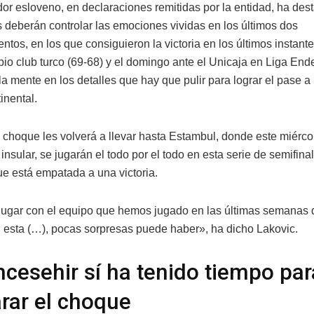
dor esloveno, en declaraciones remitidas por la entidad, ha de
s deberán controlar las emociones vividas en los últimos dos
ntos, en los que consiguieron la victoria en los últimos instant
pio club turco (69-68) y el domingo ante el Unicaja en Liga End
 la mente en los detalles que hay que pulir para lograr el pase a l
inental.
o choque les volverá a llevar hasta Estambul, donde este miérco
insular, se jugarán el todo por el todo en esta serie de semifina
ue está empatada a una victoria.
ugar con el equipo que hemos jugado en las últimas semanas 
n esta (…), pocas sorpresas puede haber», ha dicho Lakovic.
hcesehir sí ha tenido tiempo par
rar el choque