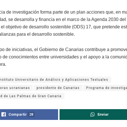
cia de investigación forma parte de un plan acciones que, en ma
idad, se desarrolla y financia en el marco de la Agenda 2030 de
 el objetivo de desarrollo sostenible (ODS) 17, que pretende es
 alianzas para el desarrollo sostenible.
po de iniciativas, el Gobierno de Canarias contribuye a promove
o de conocimientos entre universidades y el apoyo a la comuni
ora.
Instituto Universitario de Análisis y Aplicaciones Textuales
doras ucranianas
presidente de Canarias
Programa de investig
ad de Las Palmas de Gran Canaria
Compartir
28
Enviar