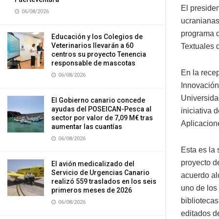
El preside
06/08/2026
ucranianas
programa de
Educación y los Colegios de
Veterinarios llevarán a 60
Textuales 
centros su proyecto Tenencia
responsable de mascotas
En la rece
06/08/2026
Innovación
Universidad
El Gobierno canario concede
ayudas del POSEICAN-Pesca al
iniciativa 
sector por valor de 7,09 M€ tras
Aplicacion
aumentar las cuantías
06/08/2026
Esta es la
proyecto d
El avión medicalizado del
Servicio de Urgencias Canario
acuerdo al
realizó 559 traslados en los seis
uno de los
primeros meses de 2026
biblioteca
06/08/2026
editados de