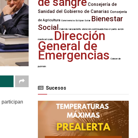
de sangre
Consejería de
Sanidad del Gobierno de Canarias
Consejería
Bienestar
de Agricultura
Convivencia
Eclipse Solar
Social
Cabildo lanzaroteño
atención continuada tras el parto
avión
Dirección
medicalizado
General de
Emergencias
Cáncer de
pulmón
Sucesos
 participan