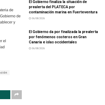
El Gobierno finaliza la situación de
prealerta del PLATECA por
teria de
contaminación marina en Fuerteventura
l Gobierno de
06/08/2026
SUCESOS
tablecer y
El Gobierno da por finalizada la prealerta
por fenómenos costeros en Gran
r el
Canaria e islas occidentales
dad
06/08/2026
ación