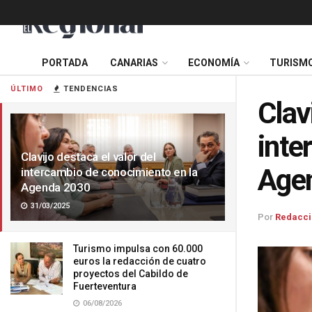
PORTADA
CANARIAS
ECONOMÍA
TURISM
ÚLTIMO
TENDENCIAS
Clav
inte
Clavijo destaca el valor del
Age
intercambio de conocimiento en la
Agenda 2030
31/03/2025
Por
Redacci
Turismo impulsa con 60.000
euros la redacción de cuatro
proyectos del Cabildo de
Fuerteventura
06/08/2026