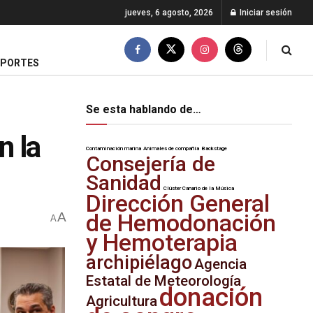
jueves, 6 agosto, 2026
Iniciar sesión
EPORTES
Se esta hablando de…
n la
Contaminación marina
Animales de compañía
Backstage
Consejería de
Sanidad
Clúster Canario de la Música
Dirección General
A
de Hemodonación
A
y Hemoterapia
archipiélago
Agencia
Estatal de Meteorología
donación
Agricultura