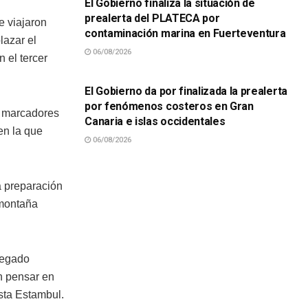
El Gobierno finaliza la situación de
prealerta del PLATECA por
e viajaron
contaminación marina en Fuerteventura
lazar el
06/08/2026
 el tercer
SUCESOS
El Gobierno da por finalizada la prealerta
por fenómenos costeros en Gran
s marcadores
Canaria e islas occidentales
en la que
06/08/2026
a preparación
 montaña
regado
n pensar en
asta Estambul.