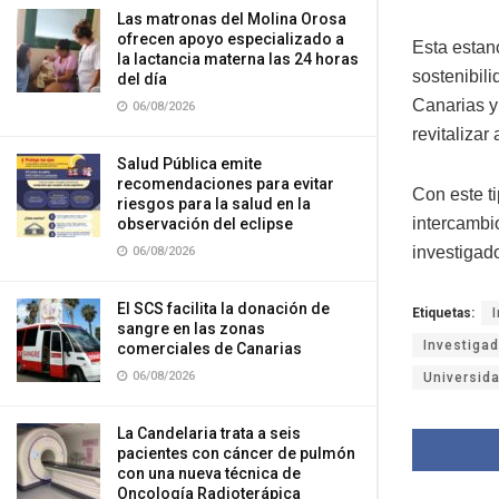
Las matronas del Molina Orosa
ofrecen apoyo especializado a
Esta estan
la lactancia materna las 24 horas
sostenibil
del día
Canarias y
06/08/2026
revitalizar
Salud Pública emite
recomendaciones para evitar
Con este ti
riesgos para la salud en la
intercambi
observación del eclipse
investigad
06/08/2026
El SCS facilita la donación de
Etiquetas:
sangre en las zonas
Investiga
comerciales de Canarias
06/08/2026
Universid
La Candelaria trata a seis
pacientes con cáncer de pulmón
con una nueva técnica de
Oncología Radioterápica