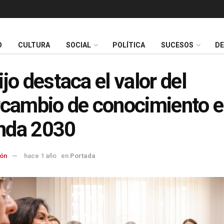
O
CULTURA
SOCIAL
POLÍTICA
SUCESOS
D
ijo destaca el valor del
rcambio de conocimiento e
nda 2030
ón
hace 1 año
en
Portada