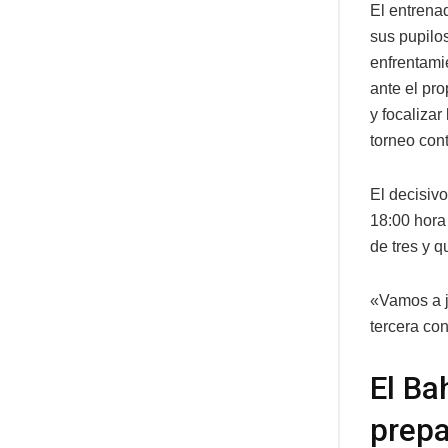
El entrena
sus pupilo
enfrentamie
ante el pro
y focalizar
torneo cont
El decisiv
18:00 hora 
de tres y q
«Vamos a j
tercera co
El Ba
prepa