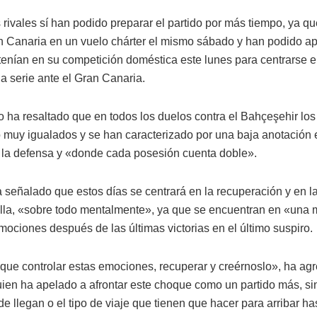
 rivales sí han podido preparar el partido por más tiempo, ya qu
 Canaria en un vuelo chárter el mismo sábado y han podido ap
tenían en su competición doméstica este lunes para centrarse en
la serie ante el Gran Canaria.
o ha resaltado que en todos los duelos contra el Bahçeşehir lo
 muy igualados y se han caracterizado por una baja anotación 
la defensa y «donde cada posesión cuenta doble».
ha señalado que estos días se centrará en la recuperación y en l
tilla, «sobre todo mentalmente», ya que se encuentran en «una
mociones después de las últimas victorias en el último suspiro.
ue controlar estas emociones, recuperar y creérnoslo», ha ag
uien ha apelado a afrontar este choque como un partido más, si
e llegan o el tipo de viaje que tienen que hacer para arribar h