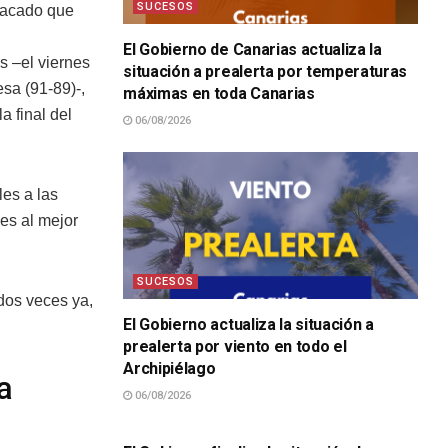
SUCESOS
stacado que
El Gobierno de Canarias actualiza la
es –el viernes
situación a prealerta por temperaturas
esa (91-89)-,
máximas en toda Canarias
a final del
06/08/2026
les a las
les al mejor
SUCESOS
dos veces ya,
El Gobierno actualiza la situación a
prealerta por viento en todo el
Archipiélago
a
06/08/2026
SUCESOS