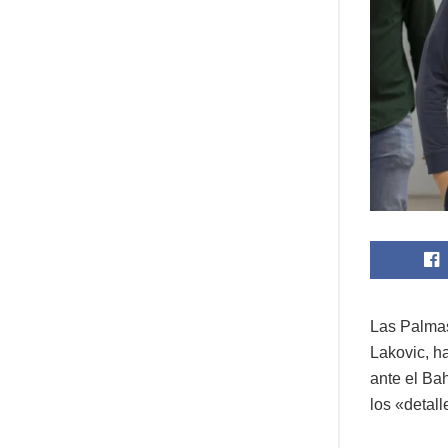
Las Palmas
Lakovic, h
ante el Ba
los «detall