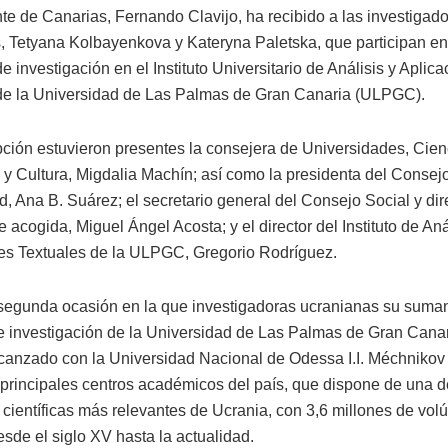
nte de Canarias, Fernando Clavijo, ha recibido a las investigad
, Tetyana Kolbayenkova y Kateryna Paletska, que participan en
 investigación en el Instituto Universitario de Análisis y Aplic
de la Universidad de Las Palmas de Gran Canaria (ULPGC).
pción estuvieron presentes la consejera de Universidades, Cien
 y Cultura, Migdalia Machín; así como la presidenta del Consejo
, Ana B. Suárez; el secretario general del Consejo Social y dire
de acogida, Miguel Ángel Acosta; y el director del Instituto de Aná
es Textuales de la ULPGC, Gregorio Rodríguez.
 segunda ocasión en la que investigadoras ucranianas su suma
e investigación de la Universidad de Las Palmas de Gran Canar
canzado con la Universidad Nacional de Odessa I.I. Méchnikov 
 principales centros académicos del país, que dispone de una d
s científicas más relevantes de Ucrania, con 3,6 millones de vo
sde el siglo XV hasta la actualidad.