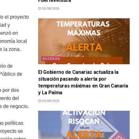
Fuerteventura
05/08/2026
o el proyecto
dad y
menzó en
onomía local
e la zona.
SUCESOS
rio de
El Gobierno de Canarias actualiza la
 Público de
situación pasando a alerta por
temperaturas máximas en Gran Canaria
o por dos
y La Palma
mento del
05/08/2026
s de negocio.
s políticas
proyecto se