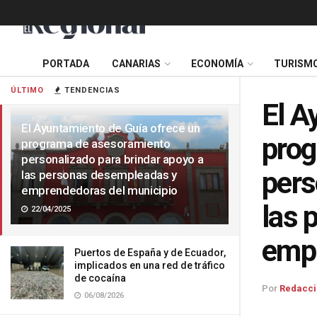
PORTADA
CANARIAS
ECONOMÍA
TURISM
ÚLTIMO
TENDENCIAS
El A
El Ayuntamiento de Guía ofrece un
prog
programa de asesoramiento
personalizado para brindar apoyo a
pers
las personas desempleadas y
emprendedoras del municipio
las 
22/04/2025
empr
Puertos de España y de Ecuador,
implicados en una red de tráfico
de cocaína
Por
Redacci
06/08/2026