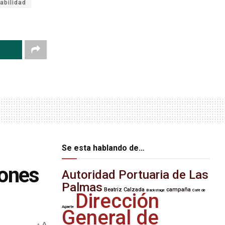
abilidad
Se esta hablando de…
iones
Autoridad Portuaria de Las
Palmas
Beatriz Calzada
campaña
Backstage
Café de
Dirección
Agaete
General de