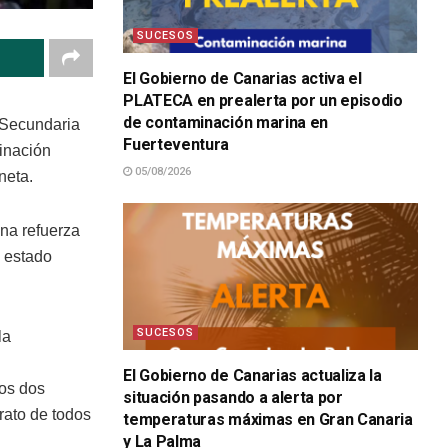
SUCESOS
El Gobierno de Canarias activa el
PLATECA en prealerta por un episodio
de contaminación marina en
 Secundaria
Fuerteventura
minación
05/08/2026
neta.
na refuerza
a estado
SUCESOS
la
El Gobierno de Canarias actualiza la
tos dos
situación pasando a alerta por
rato de todos
temperaturas máximas en Gran Canaria
y La Palma