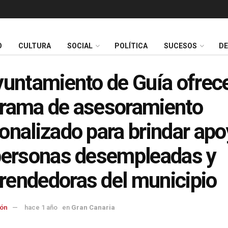
O
CULTURA
SOCIAL
POLÍTICA
SUCESOS
D
yuntamiento de Guía ofrec
rama de asesoramiento
onalizado para brindar apo
personas desempleadas y
endedoras del municipio
ón
hace 1 año
en
Gran Canaria