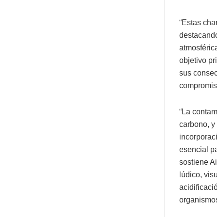
“Estas cha
destacando
atmosféric
objetivo p
sus consec
compromiso
“La contam
carbono, y
incorporac
esencial pa
sostiene A
lúdico, vis
acidificac
organismos