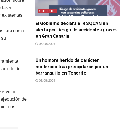
mación sobre
udas y
SUCESOS
existentes.
El Gobierno declara el RISQCAN en
alerta por riesgo de accidentes graves
as, así como
en Gran Canaria
 su
05/08/2026
SUCESOS
Un hombre herido de carácter
rramienta
moderado tras precipitarse por un
sarrollo de
barranquillo en Tenerife
05/08/2026
Servicio
 ejecución de
nicipios