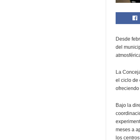
Desde febr
del munici
atmosférica
La Conceja
el ciclo d
ofreciendo
Bajo la di
coordinaci
experiment
meses a ap
los centros