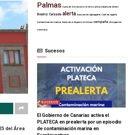
Palmas
Curso de Iniciación a la Vela Latina Canaria de Botes
alerta
Beatriz Calzada
Asociación Agroagaete
Café de Agaete
campaña
Contaminación marina
Atención a Mujeres Víctimas
divulgación
científica
Sucesos
SUCESOS
El Gobierno de Canarias activa el
PLATECA en prealerta por un episodio
de contaminación marina en
25 del Área