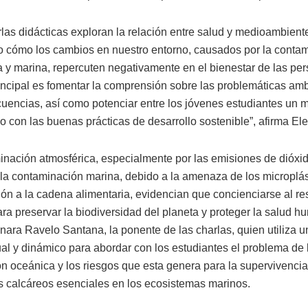
rlas didácticas exploran la relación entre salud y medioambient
 cómo los cambios en nuestro entorno, causados por la conta
a y marina, repercuten negativamente en el bienestar de las per
rincipal es fomentar la comprensión sobre las problemáticas amb
uencias, así como potenciar entre los jóvenes estudiantes un 
 con las buenas prácticas de desarrollo sostenible”, afirma El
inación atmosférica, especialmente por las emisiones de dióxi
 la contaminación marina, debido a la amenaza de los microplás
ión a la cadena alimentaria, evidencian que concienciarse al re
ra preservar la biodiversidad del planeta y proteger la salud h
inara Ravelo Santana, la ponente de las charlas, quien utiliza 
ual y dinámico para abordar con los estudiantes el problema de 
ión oceánica y los riesgos que esta genera para la supervivenci
 calcáreos esenciales en los ecosistemas marinos.