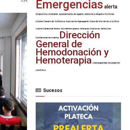
A
Emergencias
A
alerta
Dispositivo itinerante
Ayuntamiento de Agaete
Atención a Mujeres Víctimas
Clúster Canario de la Música
Asociación Agroagaete
Curso de Iniciación a la Vela
Latina Canaria de Botes
Accidentes graves
Atalayas Cósmicas
Detección
Dirección
Contaminación marina
General de
Hemodonación y
Hemoterapia
ciberseguridad
divulgación
científica
Sucesos