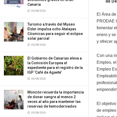
de De
Canaria
05/08/2026
El Área de
PRODAE GUI
Turismo a través del Museo
fomentar e
Elder impulsa ocho Atalayas
Cósmicas para seguir el eclipse
enero y se
solar parcial
y ofrecer 
05/08/2026
Con una in
El Gobierno de Canarias eleva a
Empleo, el
la Comisión Europea el
expediente para el registro de la
Empleo Est
IGP ‘Café de Agaete’
Empleabili
05/08/2026
profesiona
emprendimi
Monzón recuerda la importancia
de donar sangre al menos 2
veces al año para mantener las
El objetiv
reservas de hemoderivados
de empleo a
05/08/2026