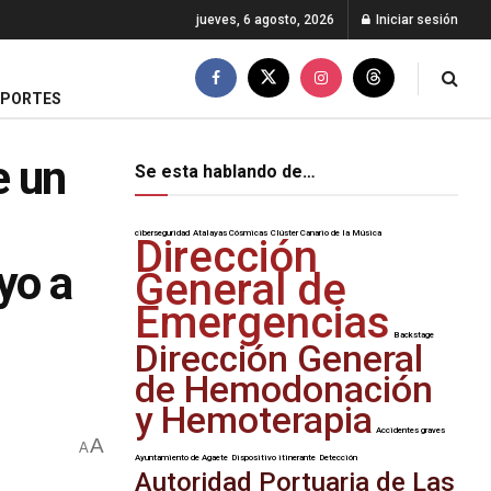
jueves, 6 agosto, 2026
Iniciar sesión
EPORTES
e un
Se esta hablando de…
ciberseguridad
Atalayas Cósmicas
Clúster Canario de la Música
Dirección
yo a
General de
Emergencias
Backstage
Dirección General
de Hemodonación
y Hemoterapia
Accidentes graves
A
A
Ayuntamiento de Agaete
Dispositivo itinerante
Detección
Autoridad Portuaria de Las