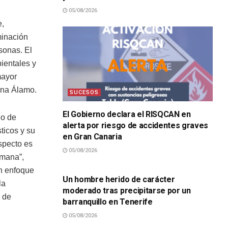
05/08/2026
e,
minación
sonas. El
ientales y
mayor
ena Álamo.
SUCESOS
El Gobierno declara el RISQCAN en
do de
alerta por riesgo de accidentes graves
ticos y su
en Gran Canaria
specto es
05/08/2026
umana”,
SUCESOS
un enfoque
Un hombre herido de carácter
la
moderado tras precipitarse por un
a de
barranquillo en Tenerife
05/08/2026