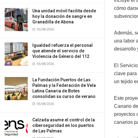
incluye el
cómo darse
Una unidad móvil facilita desde
subvencion
hoy la donación de sangre en
Granadilla de Abona
05/08/2026
Además, se
una labor 
Igualdad refuerza el personal
desarrollo 
que atiende el servicio de
Violencia de Género del 112
05/08/2026
El Servici
clave para 
La Fundación Puertos de Las
un tejido e
Palmas y la Federación de Vela
Latina Canaria de Botes
consolidan su curso de verano
Este proye
05/08/2026
Canario de
proyectos 
Calzada asume el control de la
canarios p
ciberseguridad en los puertos
de Las Palmas