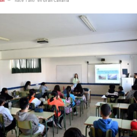
ón
hace 1 año
en
Gran Canaria