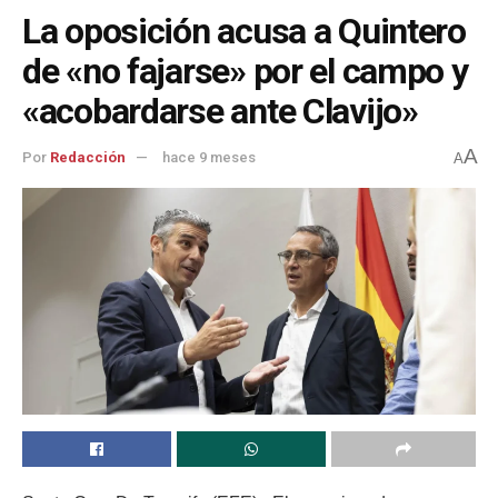
La oposición acusa a Quintero
de «no fajarse» por el campo y
«acobardarse ante Clavijo»
A
Por
Redacción
hace 9 meses
A