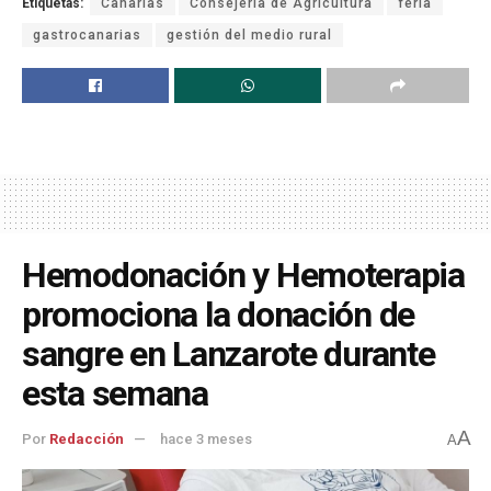
Etiquetas:
Canarias
Consejería de Agricultura
feria
gastrocanarias
gestión del medio rural
Hemodonación y Hemoterapia
promociona la donación de
sangre en Lanzarote durante
esta semana
A
Por
Redacción
hace 3 meses
A