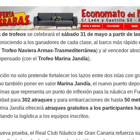
 de trofeos
se celebrará el
sábado 31 de mayo a partir de la
conociendo a los ganadores de cada clase, al barco más rápido
l
Trofeo Naviera Armas-Trasmediterránea
) y al vencedor abs
mpensado (con el
Trofeo Marina Jandía
).
ión no solo pretende fortalecer los lazos entre dos islas con gr
ino también poner en valor
Marina Jandía
, el nuevo puerto depo
inas que representa un punto de inflexión para la náutica en Fu
idad para
302 atraques
y para embarcaciones de hasta
50 met
rina Jandía ofrecerá
atraques gratuitos a los participantes ha
litando la logística a los equipos inscritos.
ueva prueba, el Real Club Náutico de Gran Canaria refuerza 