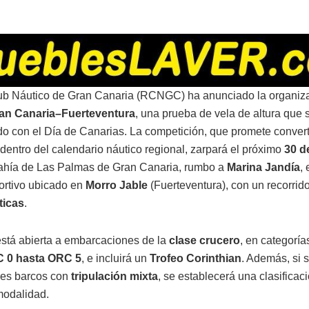
ub Náutico de Gran Canaria (RCNGC) ha anunciado la organiz
an Canaria–Fuerteventura
, una prueba de vela de altura que 
do con el Día de Canarias. La competición, que promete convert
 dentro del calendario náutico regional, zarpará el próximo
30 d
ahía de Las Palmas de Gran Canaria, rumbo a
Marina Jandía
,
ortivo ubicado en
Morro Jable
(Fuerteventura), con un recorrido
ticas
.
está abierta a embarcaciones de la
clase crucero
, en categorí
 0 hasta ORC 5
, e incluirá un
Trofeo Corinthian
. Además, si 
res barcos con
tripulación mixta
, se establecerá una clasificac
modalidad.