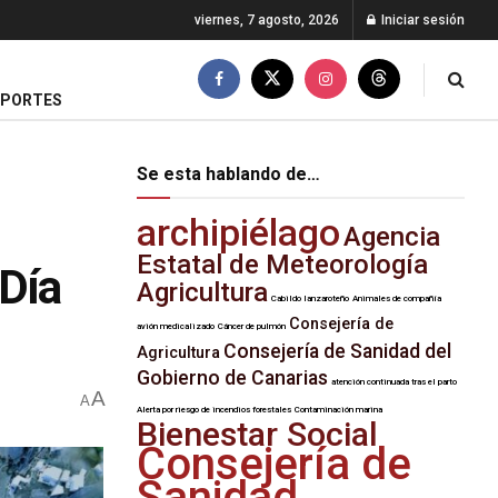
viernes, 7 agosto, 2026
Iniciar sesión
EPORTES
Se esta hablando de…
archipiélago
Agencia
Estatal de Meteorología
 Día
Agricultura
Cabildo lanzaroteño
Animales de compañía
Consejería de
avión medicalizado
Cáncer de pulmón
Consejería de Sanidad del
Agricultura
Gobierno de Canarias
atención continuada tras el parto
A
A
Alerta por riesgo de incendios forestales
Contaminación marina
Bienestar Social
Consejería de
Sanidad