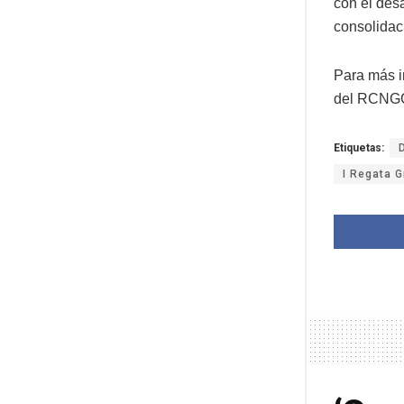
con el desa
consolidac
Para más i
del RCNGC:
Etiquetas:
I Regata G