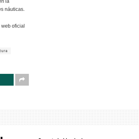
en la
s náuticas.
 web oficial
tura