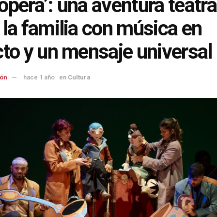
opera’: una aventura teatra
 la familia con música en
cto y un mensaje universal
ón
hace 1 año
en
Cultura