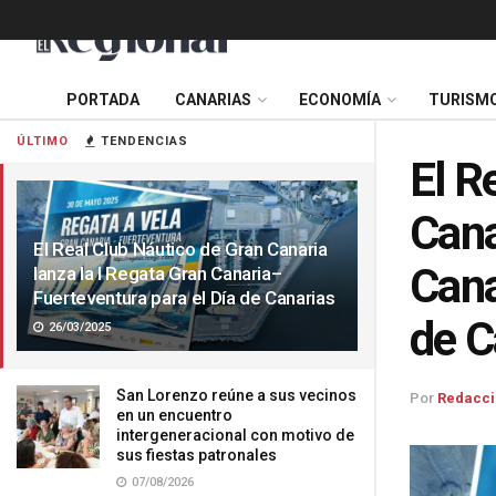
PORTADA
CANARIAS
ECONOMÍA
TURISM
ÚLTIMO
TENDENCIAS
El R
Cana
El Real Club Náutico de Gran Canaria
Cana
lanza la I Regata Gran Canaria–
Fuerteventura para el Día de Canarias
de C
26/03/2025
San Lorenzo reúne a sus vecinos
Por
Redacci
en un encuentro
intergeneracional con motivo de
sus fiestas patronales
07/08/2026