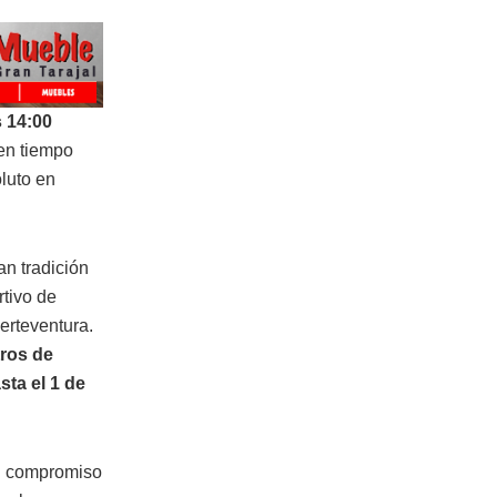
s 14:00
 en tiempo
oluto en
an tradición
rtivo de
erteventura.
ros de
sta el 1 de
su compromiso