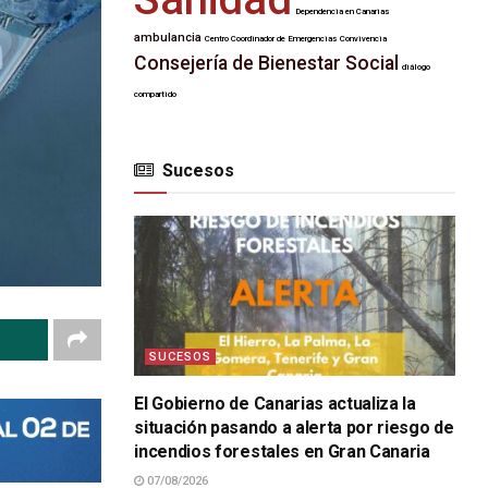
Dependencia en Canarias
ambulancia
Centro Coordinador de Emergencias
Convivencia
Consejería de Bienestar Social
diálogo
compartido
Sucesos
SUCESOS
El Gobierno de Canarias actualiza la
situación pasando a alerta por riesgo de
incendios forestales en Gran Canaria
07/08/2026