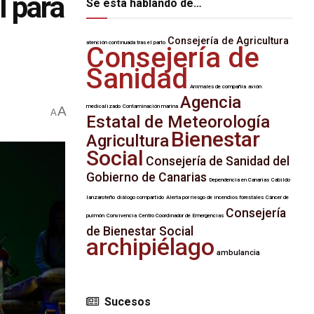
l para
Se esta hablando de…
Consejería de Agricultura
atención continuada tras el parto
Consejería de
Sanidad
Animales de compañía
avión
Agencia
medicalizado
Contaminación marina
A
A
Estatal de Meteorología
Bienestar
Agricultura
Social
Consejería de Sanidad del
Gobierno de Canarias
Dependencia en Canarias
Cabildo
lanzaroteño
diálogo compartido
Alerta por riesgo de incendios forestales
Cáncer de
Consejería
pulmón
Convivencia
Centro Coordinador de Emergencias
de Bienestar Social
archipiélago
ambulancia
Sucesos