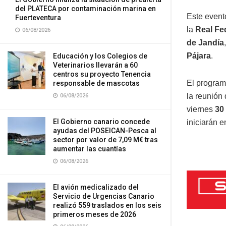
del PLATECA por contaminación marina en
Este event
Fuerteventura
la
Real Fe
06/08/2026
de Jandía
Pájara
.
Educación y los Colegios de
Veterinarios llevarán a 60
centros su proyecto Tenencia
El progra
responsable de mascotas
la reunión
06/08/2026
viernes
30
El Gobierno canario concede
iniciarán e
ayudas del POSEICAN-Pesca al
sector por valor de 7,09 M€ tras
aumentar las cuantías
06/08/2026
El avión medicalizado del
Servicio de Urgencias Canario
realizó 559 traslados en los seis
primeros meses de 2026