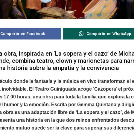
Compartir en Facebook
Compartir en WhatsApp
a obra, inspirada en ‘La sopera y el cazo’ de Mich
nde, combina teatro, clown y marionetas para nar
na historia sobre la empatía y la convivencia
culo donde la fantasía y la música en vivo transforman el 
 inolvidable. El Teatro Guiniguada acoge ‘Cazopera’ el pró
s 17:00 horas, una obra para toda la familia que explora la 
el humor y la emoción. Escrita por Gemma Quintana y dirigi
la obra es una adaptación libre de ‘La sopera y el cazo’, de 
esenta una historia en la que dos reinos enfrentados desc
miento mutuo puede ser la clave para superar sus diferenci