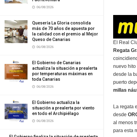
06/08/2026
Quesería La Gloria consolida
más de 70 años de apuesta por
la calidad con el premio al Mejor
Queso de Canarias
El Real Cl
06/08/2026
Regata Gr
coincidien
El Gobierno de Canarias
nuevo hito
actualiza la situación a prealerta
por temperaturas máximas en
desde la b
toda Canarias
puerto dep
06/08/2026
millas náu
El Gobierno actualiza la
La regata 
situación a prealerta por viento
en todo el Archipiélago
desde
ORC
06/08/2026
al menos t
para esta 
El Gobierno finaliza la situación de prealerta