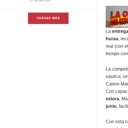
06/08/2026
CARGAR MÁS
La
entrega
horas
, re
real (con e
tiempo co
La competic
náutica, s
Calero Mar
Con capac
eslora
, Ma
junio
, faci
Con esta n