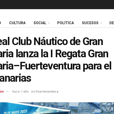
O
CULTURA
SOCIAL
POLÍTICA
SUCESOS
D
eal Club Náutico de Gran
ria lanza la I Regata Gran
ria–Fuerteventura para el
anarias
ón
hace 1 año
en
Fuerteventura