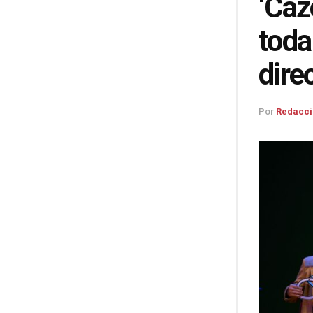
‘Caz
toda
dire
Por
Redacci