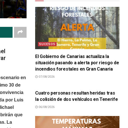
SUCESOS
ael
El Gobierno de Canarias actualiza la
rar
situación pasando a alerta por riesgo de
incendios forestales en Gran Canaria
07/08/2026
escenario en
SUCESOS
ximo 30 de
convivencia
Cuatro personas resultan heridas tras
la colisión de dos vehículos en Tenerife
da por Luis
Michael
06/08/2026
ubrirán que
as. La