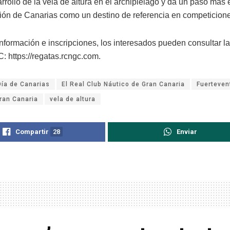
rrollo de la vela de altura en el archipiélago y da un paso más 
ión de Canarias como un destino de referencia en competicione
nformación e inscripciones, los interesados pueden consultar la
 https://regatas.rcngc.com.
Día de Canarias
El Real Club Náutico de Gran Canaria
Fuerteven
ran Canaria
vela de altura
Compartir
28
Enviar