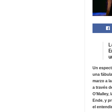
L
E
u
Un espectá
una fábula
marzo a la
a través d
O’Malley, 
Ende, y pr
el entendi