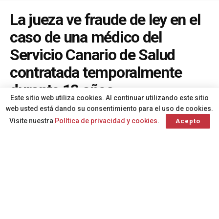
La jueza ve fraude de ley en el
caso de una médico del
Servicio Canario de Salud
contratada temporalmente
durante 18 años
Este sitio web utiliza cookies. Al continuar utilizando este sitio
A
web usted está dando su consentimiento para el uso de cookies.
Por
Redacción
hace 1 año
A
Visite nuestra
Política de privacidad y cookies
.
Acepto
El Juzgado de lo Contencioso-administrativo número 3
de Santa Cruz de Tenerife ha reconocido la condición de
personal estatutario fijo del Servicio Canario de Salud a
una médico internista que estuvo 18 años trabajando en
el Hospital Universitario Nuestra Señora de la Candelaria
de Santa Cruz de Tenerife con contatos temporales,