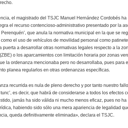
erecho.
encia, el magistrado del TSJC Manuel Hernández Cordobés ha
egra el recurso contencioso-administrativo presentado por la a
l Perenquén’, que anula la normativa municipal en la que se re
 como el uso de vehículos de movilidad personal como patinetes
a puerta a desarrollar otras normativas legales respecto a la zo
(ZBE) o los aparcamientos con limitación horaria por zonas verd
ue la ordenanza mencionaba pero no desarrollaba, pues para el
to planea regularlos en otras ordenanzas específicas.
za recurrida es nula de pleno derecho y por tanto nuestro fallo
 tunc’, es decir, que habrá de considerarse a todos los efectos
istido, jamás ha sido válida ni mucho menos eficaz, pues no ha
urídica, habiendo sido sólo una mera apariencia de legalidad qu
ncia, queda definitivamente eliminada», declara el TSJC.