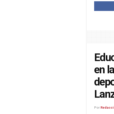
Educ
en l
depo
Lanz
Por
Redacci