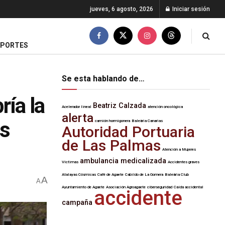
jueves, 6 agosto, 2026
Iniciar sesión
EPORTES
Se esta hablando de…
ría la
Beatriz Calzada
Acelerador lineal
atención oncológica
alerta
as
camión hormigonera
Baleària Canarias
Autoridad Portuaria
de Las Palmas
Atención a Mujeres
ambulancia medicalizada
Víctimas
Accidentes graves
Atalayas Cósmicas
Café de Agaete
Cabildo de La Gomera
Baleària Club
A
A
Ayuntamiento de Agaete
Asociación Agroagaete
ciberseguridad
Caída accidental
accidente
campaña