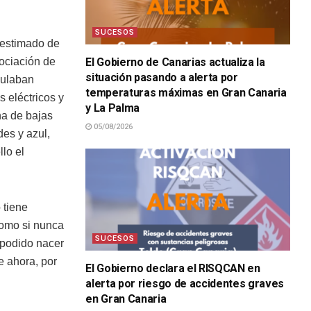
SUCESOS
 estimado de
El Gobierno de Canarias actualiza la
sociación de
situación pasando a alerta por
gulaban
temperaturas máximas en Gran Canaria
 eléctricos y
y La Palma
na de bajas
05/08/2026
es y azul,
lo el
 tiene
 como si nunca
SUCESOS
 podido nacer
e ahora, por
El Gobierno declara el RISQCAN en
alerta por riesgo de accidentes graves
en Gran Canaria