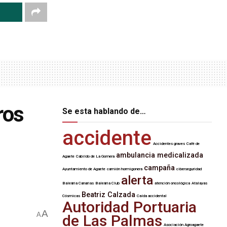
ros
Se esta hablando de…
accidente
Accidentes graves
Café de
ambulancia medicalizada
Agaete
Cabildo de La Gomera
campaña
Ayuntamiento de Agaete
camión hormigonera
ciberseguridad
alerta
Baleària Canarias
Baleària Club
atención oncológica
Atalayas
Beatriz Calzada
Cósmicas
Caída accidental
Autoridad Portuaria
A
A
de Las Palmas
Asociación Agroagaete