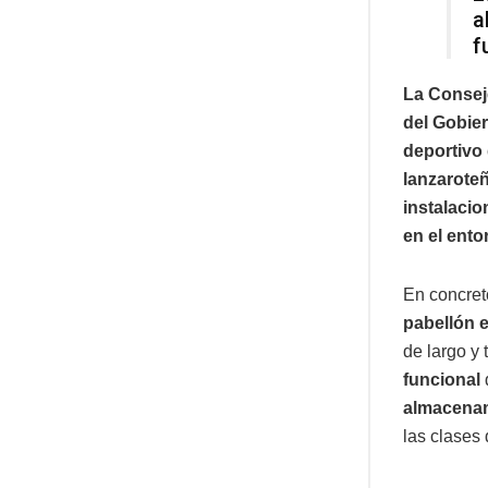
a
f
La Consej
del Gobier
deportivo 
lanzarote
instalacio
en el ento
En concreto
pabellón e
de largo y
funcional
almacenam
las clases 