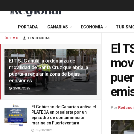
PORTADA
CANARIAS
ECONOMÍA
TURISM
ÚLTIMO
TENDENCIAS
El T
movi
El TSJC anula la ordenanza de
movilidad de Santa Cruz que abría la
puer
puerta a regular la zona de bajas
emisiones
emi
25/03/2025
El Gobierno de Canarias activa el
Por
Redacci
PLATECA en prealerta por un
episodio de contaminación
marina en Fuerteventura
05/08/2026