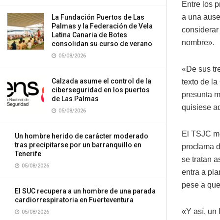
Entre los 
a una ause
La Fundación Puertos de Las
Palmas y la Federación de Vela
considerar
Latina Canaria de Botes
nombre».
consolidan su curso de verano
05/08/2026
«De sus tr
Calzada asume el control de la
texto de la
ciberseguridad en los puertos
presunta m
de Las Palmas
quisiese ad
05/08/2026
El TSJC me
Un hombre herido de carácter moderado
tras precipitarse por un barranquillo en
proclama d
Tenerife
se tratan a
05/08/2026
entra a pl
pese a que 
El SUC recupera a un hombre de una parada
cardiorrespiratoria en Fuerteventura
«Y así, un
05/08/2026