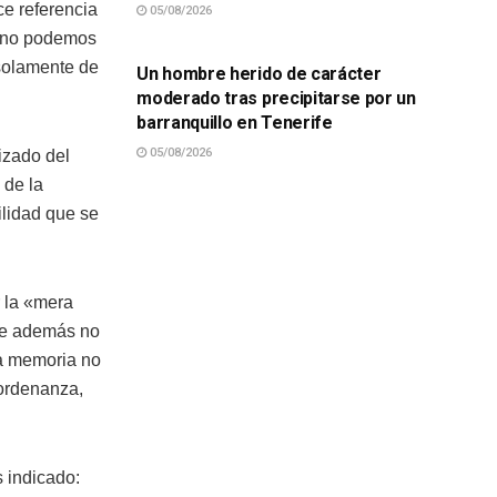
ce referencia
05/08/2026
SUCESOS
s no podemos
 solamente de
Un hombre herido de carácter
moderado tras precipitarse por un
barranquillo en Tenerife
05/08/2026
izado del
 de la
lidad que se
r la «mera
que además no
la memoria no
 ordenanza,
 indicado: