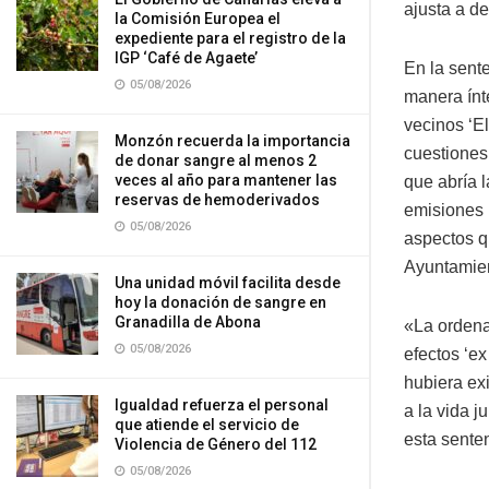
ajusta a d
la Comisión Europea el
expediente para el registro de la
IGP ‘Café de Agaete’
En la sent
05/08/2026
manera ínt
vecinos ‘E
Monzón recuerda la importancia
cuestiones
de donar sangre al menos 2
veces al año para mantener las
que abría l
reservas de hemoderivados
emisiones 
05/08/2026
aspectos q
Ayuntamien
Una unidad móvil facilita desde
hoy la donación de sangre en
Granadilla de Abona
«La ordenan
05/08/2026
efectos ‘ex
hubiera ex
Igualdad refuerza el personal
a la vida j
que atiende el servicio de
esta sente
Violencia de Género del 112
05/08/2026