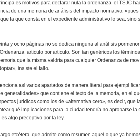
principales motivos para declarar nula la ordenanza, el TSJC ha
ncia de una memoria de análisis del impacto normativo, «pue
 que la que consta en el expediente administrativo lo sea, sino
einta y ocho páginas no se dedica ninguna al análisis pormenor
 Ordenanza, artículo por artículo. Son tan genéricos los términos
emoria que la misma valdría para cualquier Ordenanza de movi
optar», insiste el fallo.
nciona así varios apartados de manera literal para ejemplifica
e generalidades» que contiene el texto de la memoria, en el 
spectos jurídicos como los de «alternativa cero», es decir, que 
antear qué implicaciones para la ciudad tendría no aprobarse la
es algo preceptivo por la ley.
 largo etcétera, que admite como resumen aquello que ya hemos