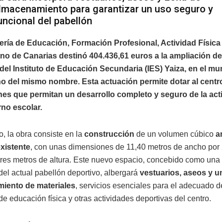
lmacenamiento para garantizar un uso seguro y
uncional del pabellón
ería de Educación, Formación Profesional, Actividad Física
no de Canarias destinó 404.436,61 euros a la ampliación de
del Instituto de Educación Secundaria (IES) Yaiza, en el mu
ño del mismo nombre. Esta actuación permite dotar al centr
nes que permitan un desarrollo completo y seguro de la acti
rno escolar.
, la obra consiste en la
construcción
de un volumen cúbico
a
xistente
, con unas dimensiones de 11,40 metros de ancho por
 tres metros de altura. Este nuevo espacio, concebido como una
del actual pabellón deportivo, albergará
vestuarios, aseos y u
iento de materiales
, servicios esenciales para el adecuado d
de educación física y otras actividades deportivas del centro.