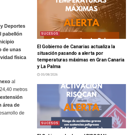
 y Deportes
l pabellón
SUCESOS
nicipio
El Gobierno de Canarias actualiza la
o de unas
situación pasando a alerta por
vidad física
temperaturas máximas en Gran Canaria
y La Palma
05/08/2026
nexo
al
 24,40 metros
extensión
n área de
esarrollo de
SUCESOS