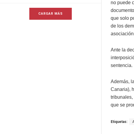
no puede c
documento 
CARGAR MÁS
que solo p
de los dem
asociación
Ante la de
interposic
sentencia.
Además, la
Canaria), 
tribunales,
que se pron
Etiquetas: