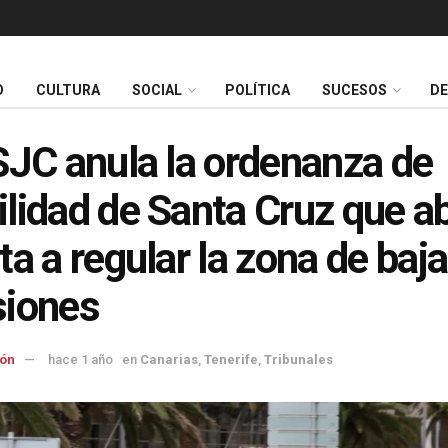
O
CULTURA
SOCIAL
POLÍTICA
SUCESOS
D
SJC anula la ordenanza de
lidad de Santa Cruz que ab
ta a regular la zona de baj
siones
ón
hace 1 año
en
Canarias
,
Tenerife
,
Tribunales