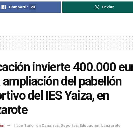
Compartir
28
Enviar
ación invierte 400.000 eu
a ampliación del pabellón
rtivo del IES Yaiza, en
arote
ón
hace 1 año
en
Canarias
,
Deportes
,
Educación
,
Lanzarote