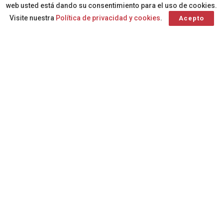
web usted está dando su consentimiento para el uso de cookies.
Visite nuestra
Política de privacidad y cookies
.
Acepto
El Ayuntamiento ha puesto en licitación este proyecto con
un presupuesto base de 205.875,96 euros, financiados a
través del Plan de Cooperación del Cabildo de Gran
Canaria con los ayuntamientos.
Los trabajos permitirán transformar la actual fuente
ornamental en una superficie acuática peatonal