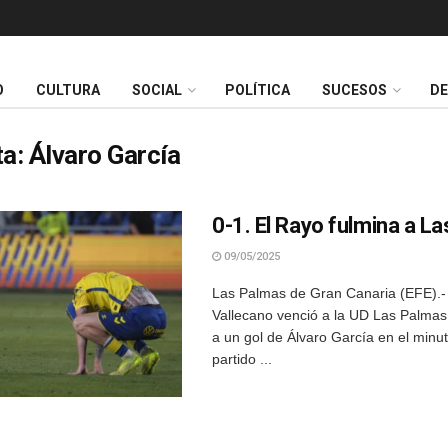
O
CULTURA
SOCIAL
POLÍTICA
SUCESOS
D
ta:
Álvaro García
0-1. El Rayo fulmina a L
09/05/2025
Las Palmas de Gran Canaria (EFE).-
Vallecano venció a la UD Las Palmas 
a un gol de Álvaro García en el minu
partido ...