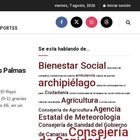
viernes, 7 agosto, 2026
Iniciar sesión
EPORTES
Se esta hablando de…
Bienestar Social
as Palmas
Animales de
ambulancia
compañía
Contaminación marina
Cáncer de pulmón
archipiélago
atención continuada tras el
 El Rayo
Ciudadanía
parto
Centro Coordinador de Emergencias
avión medicalizado
(0-1) gracias
Agricultura
Cabildo lanzaroteño
Climatización
to 66, en un
Agencia
Consejería de Agricultura
Estatal de Meteorología
Consejería de Sanidad del Gobierno
Consejería
de Canarias