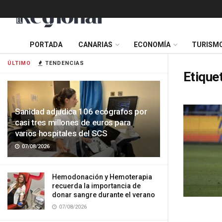
PORTADA
CANARIAS
ECONOMÍA
TURISM
ÚLTIMO
TENDENCIAS
Etique
Sanidad adjudica 106 ecógrafos por
casi tres millones de euros para
varios hospitales del SCS
07/08/2026
Hemodonación y Hemoterapia
recuerda la importancia de
donar sangre durante el verano
07/08/2026