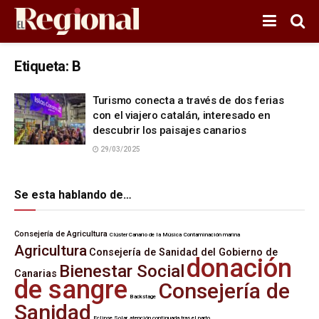
Etiqueta:
B
Turismo conecta a través de dos ferias
con el viajero catalán, interesado en
descubrir los paisajes canarios
29/03/2025
Se esta hablando de…
Consejería de Agricultura
Clúster Canario de la Música
Contaminación marina
Agricultura
Consejería de Sanidad del Gobierno de
donación
Bienestar Social
Canarias
de sangre
Consejería de
Backstage
Sanidad
Eclipse Solar
atención continuada tras el parto