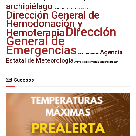
archipiélago
Cabildo lanzaroteño
Convivencia
Dirección General de
Hemodonación y
Dirección
Hemoterapia
General de
Emergencias
Agencia
avión medicalizado
Estatal de Meteorología
Animales de compañía
Cáncer de pulmón
Sucesos