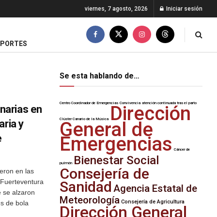
viernes, 7 agosto, 2026
Iniciar sesión
EPORTES
Se esta hablando de…
Centro Coordinador de Emergencias
Convivencia
atención continuada tras el parto
Dirección
narias en
Clúster Canario de la Música
aria y
General de
e
Emergencias
Cáncer de
Bienestar Social
pulmón
Consejería de
eron en las
 Fuerteventura
Sanidad
Agencia Estatal de
e se alzaron
Meteorología
Consejería de Agricultura
es de bola
Dirección General