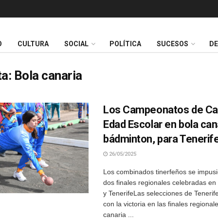
O
CULTURA
SOCIAL
POLÍTICA
SUCESOS
D
ta:
Bola canaria
Los Campeonatos de Ca
Edad Escolar en bola can
bádminton, para Tenerif
26/05/2025
Los combinados tinerfeños se impusi
dos finales regionales celebradas en
y TenerifeLas selecciones de Tenerif
con la victoria en las finales regional
canaria ...