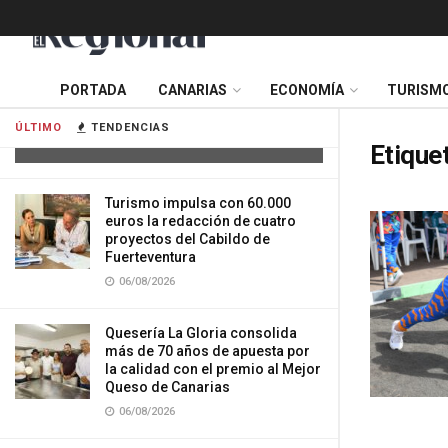
Cuatro personas resultan heridas tras
PORTADA
CANARIAS
ECONOMÍA
TURISM
la colisión de dos vehículos en
Tenerife
ÚLTIMO
TENDENCIAS
06/08/2026
Etique
Turismo impulsa con 60.000
euros la redacción de cuatro
proyectos del Cabildo de
Fuerteventura
06/08/2026
Quesería La Gloria consolida
más de 70 años de apuesta por
la calidad con el premio al Mejor
Queso de Canarias
06/08/2026