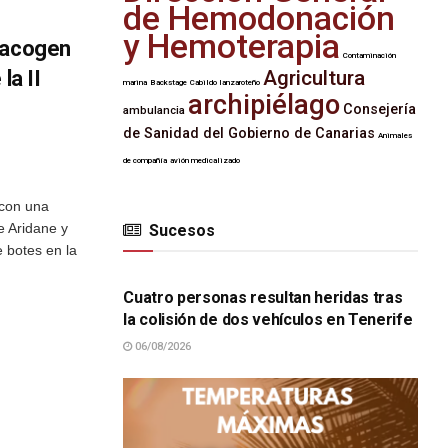
de Hemodonación
y Hemoterapia
 acogen
Contaminación
la II
Agricultura
marina
Backstage
Cabildo lanzaroteño
archipiélago
Consejería
ambulancia
de Sanidad del Gobierno de Canarias
Animales
de compañía
avión medicalizado
 con una
e Aridane y
Sucesos
e botes en la
SUCESOS
Cuatro personas resultan heridas tras
la colisión de dos vehículos en Tenerife
06/08/2026