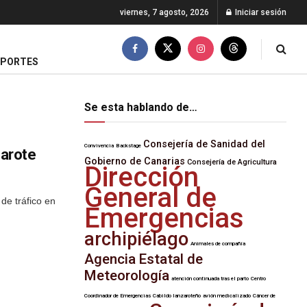
viernes, 7 agosto, 2026
Iniciar sesión
EPORTES
Se esta hablando de…
Consejería de Sanidad del
Convivencia
Backstage
zarote
Gobierno de Canarias
Consejería de Agricultura
Dirección
General de
de tráfico en
Emergencias
archipiélago
Animales de compañía
Agencia Estatal de
Meteorología
atención continuada tras el parto
Centro
Coordinador de Emergencias
Cabildo lanzaroteño
avión medicalizado
Cáncer de