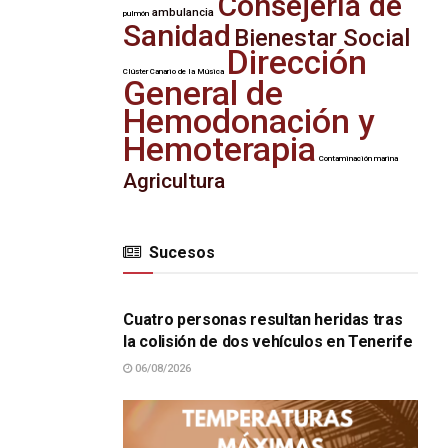
Consejería de
ambulancia
pulmón
Sanidad
Bienestar Social
Dirección
Clúster Canario de la Música
General de
Hemodonación y
Hemoterapia
Contaminación marina
Agricultura
Sucesos
SUCESOS
Cuatro personas resultan heridas tras
la colisión de dos vehículos en Tenerife
06/08/2026