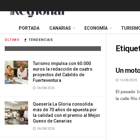
Cuatro personas resultan heridas tras
PORTADA
CANARIAS
ECONOMÍA
TURISM
la colisión de dos vehículos en
Tenerife
ÚLTIMO
TENDENCIAS
06/08/2026
Etique
Turismo impulsa con 60.000
euros la redacción de cuatro
Un motor
proyectos del Cabildo de
Fuerteventura
15/08/2025
06/08/2026
El pasado 14
la calle Río 
Quesería La Gloria consolida
más de 70 años de apuesta por
la calidad con el premio al Mejor
Queso de Canarias
06/08/2026