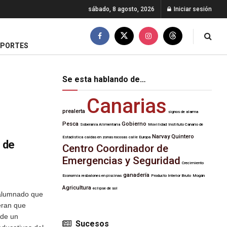
sábado, 8 agosto, 2026
Iniciar sesión
EPORTES
Se esta hablando de…
Canarias
prealerta
signos de alarma
Pesca
Gobierno
Soberanía Alimentaria
Movilidad
Instituto Canario de
Narvay Quintero
Estadística
caídas en zonas rocosas
calle Europa
o de
Centro Coordinador de
Emergencias y Seguridad
Crecimiento
ganadería
Economía
resbalones en piscinas
Producto Interior Bruto
Mogán
Agricultura
eclipse de sol
 alumnado que
eran que
 de un
Sucesos