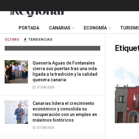
Tres mujeres resultan heridas tras
PORTADA
CANARIAS
ECONOMÍA
TURISM
impactar su vehículo contra una
vivienda en Gran Canaria
ÚLTIMO
TENDENCIAS
07/08/2026
Etique
Quesería Aguas de Fontanales
cierra sus puertas tras una vida
ligada a la tradición y la calidad
quesera canaria
07/08/2026
Canarias lidera el crecimiento
económico y consolida su
recuperación con un empleo en
máximos históricos
07/08/2026