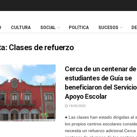
O
CULTURA
SOCIAL
POLÍTICA
SUCESOS
D
ta:
Clases de refuerzo
Cerca de un centenar de
estudiantes de Guía se
beneficiaron del Servici
Apoyo Escolar
19/05/2025
● Las clases han estado dirigidas al
los propios centros escolares consid
necesita un refuerzo adicional.Cerca