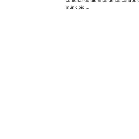
centenar de alumnos de los centros 
municipio ...