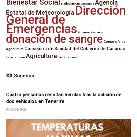
Bienestar Social
Agencia
ambulancia
Convivencia
Dirección
Estatal de Meteorología
General de
Emergencias
Contaminación marina
donación de sangre
Consejería de
Consejería de Sanidad del Gobierno de Canarias
Agricultura
Agricultura
Cáncer de pulmón
Cabildo lanzaroteño
Sucesos
SUCESOS
Cuatro personas resultan heridas tras la colisión de
dos vehículos en Tenerife
06/08/2026