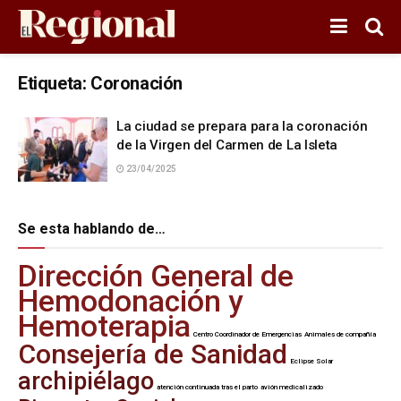
Etiqueta:
Coronación
La ciudad se prepara para la coronación
de la Virgen del Carmen de La Isleta
23/04/2025
Se esta hablando de…
Dirección General de
Hemodonación y
Hemoterapia
Centro Coordinador de Emergencias
Animales de compañía
Consejería de Sanidad
Eclipse Solar
archipiélago
atención continuada tras el parto
avión medicalizado