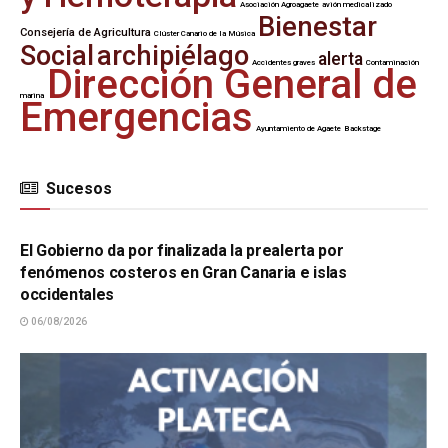
Asociación Agroagaete
avión medicalizado
Bienestar
Consejería de Agricultura
Clúster Canario de la Música
Social
archipiélago
alerta
Accidentes graves
Contaminación
Dirección General de
marina
Emergencias
Ayuntamiento de Agaete
Backstage
Sucesos
SUCESOS
El Gobierno da por finalizada la prealerta por
fenómenos costeros en Gran Canaria e islas
occidentales
06/08/2026