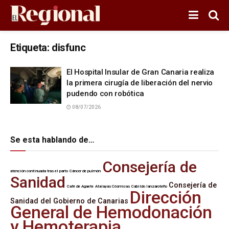
Etiqueta:
disfunc
El Hospital Insular de Gran Canaria realiza
la primera cirugía de liberación del nervio
pudendo con robótica
08/07/2026
Se esta hablando de…
Consejería de
atención continuada tras el parto
Cáncer de pulmón
Sanidad
Consejería de
Café de Agaete
Atalayas Cósmicas
Cabildo lanzaroteño
Dirección
Sanidad del Gobierno de Canarias
General de Hemodonación
y Hemoterapia