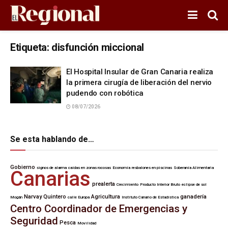
Etiqueta:
disfunción miccional
El Hospital Insular de Gran Canaria realiza
la primera cirugía de liberación del nervio
pudendo con robótica
08/07/2026
Se esta hablando de…
Gobierno
signos de alarma
caídas en zonas rocosas
Economía
resbalones en piscinas
Soberanía Alimentaria
Canarias
prealerta
Crecimiento
Producto Interior Bruto
eclipse de sol
Narvay Quintero
Agricultura
ganadería
Mogán
calle Europa
Instituto Canario de Estadística
Centro Coordinador de Emergencias y
Seguridad
Pesca
Movilidad