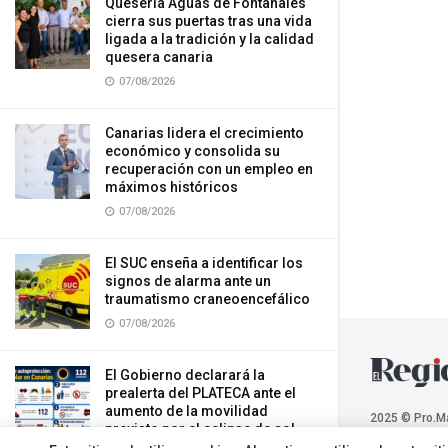
Quesería Aguas de Fontanales
cierra sus puertas tras una vida
ligada a la tradición y la calidad
quesera canaria
07/08/2026
Canarias lidera el crecimiento
económico y consolida su
recuperación con un empleo en
máximos históricos
07/08/2026
El SUC enseña a identificar los
signos de alarma ante un
traumatismo craneoencefálico
07/08/2026
El Gobierno declarará la
prealerta del PLATECA ante el
aumento de la movilidad
2025 © Pro.M
previsto por el eclipse de sol