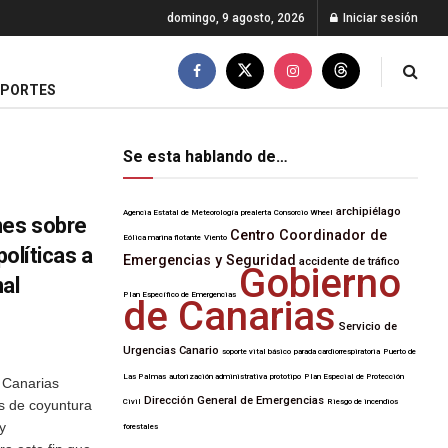
domingo, 9 agosto, 2026
Iniciar sesión
EPORTES
Se esta hablando de…
archipiélago
Agencia Estatal de Meteorología
prealerta
Consorcio Wheel
mes sobre
Centro Coordinador de
Eólica marina flotante
Viento
políticas a
Emergencias y Seguridad
accidente de tráfico
Gobierno
al
Plan Específico de Emergencias
de Canarias
Servicio de
Urgencias Canario
soporte vital básico
parada cardiorrespiratoria
Puerto de
Las Palmas
autorización administrativa
prototipo
Plan Especial de Protección
 Canarias
Dirección General de Emergencias
es de coyuntura
Civil
Riesgo de incendios
y
forestales