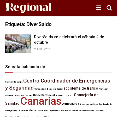
Etiqueta:
DiverSaldo
DiverSaldo se celebrará el sábado 4 de
octubre
12/08/2025
Se esta hablando de…
Centro Coordinador de Emergencias
Caída
calle Europa
y Seguridad
accidente de tráfico
Consejería de Bienestar Social
Alerta por
Consejería de
Bienestar Social
riesgo de incendios forestales
diálogo compartido
Canarias
Sanidad
Agricultura
Climatización
Centro Coordinador de
alerta
Emergencias
Ciudadanía
Crecimiento
Dependencia en Canarias
caídas en zonas rocosas
Complejo