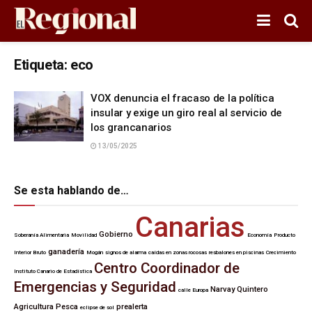
Etiqueta:
eco
VOX denuncia el fracaso de la política
insular y exige un giro real al servicio de
los grancanarios
13/05/2025
Se esta hablando de…
Canarias
Gobierno
Soberanía Alimentaria
Movilidad
Economía
Producto
ganadería
Interior Bruto
Mogán
signos de alarma
caídas en zonas rocosas
resbalones en piscinas
Crecimiento
Centro Coordinador de
Instituto Canario de Estadística
Emergencias y Seguridad
Narvay Quintero
calle Europa
Agricultura
Pesca
prealerta
eclipse de sol