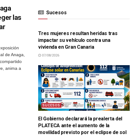
naga
Sucesos
eger las
SUCESOS
ar
Tres mujeres resultan heridas tras
impactar su vehículo contra una
vivienda en Gran Canaria
exposición
ral de Anaga,
07/08/2026
, compartido
ve, anima a
SUCESOS
El Gobierno declarará la prealerta del
PLATECA ante el aumento de la
movilidad previsto por el eclipse de sol