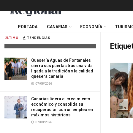
Tres mujeres resultan heridas tras
PORTADA
CANARIAS
ECONOMÍA
TURISM
impactar su vehículo contra una
vivienda en Gran Canaria
ÚLTIMO
TENDENCIAS
07/08/2026
Etique
Quesería Aguas de Fontanales
cierra sus puertas tras una vida
ligada a la tradición y la calidad
quesera canaria
07/08/2026
Canarias lidera el crecimiento
económico y consolida su
recuperación con un empleo en
máximos históricos
07/08/2026