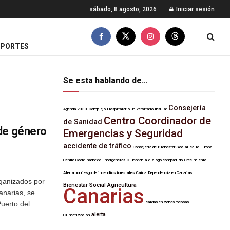
sábado, 8 agosto, 2026
Iniciar sesión
EPORTES
Se esta hablando de…
Consejería
Agenda 2030
Complejo Hospitalario Universitario Insular
Centro Coordinador de
de Sanidad
de género
Emergencias y Seguridad
accidente de tráfico
Consejería de Bienestar Social
calle Europa
Centro Coordinador de Emergencias
Ciudadanía
diálogo compartido
Crecimiento
Alerta por riesgo de incendios forestales
Caída
Dependencia en Canarias
organizados por
Bienestar Social
Agricultura
Canarias
anarias, se
uerto del
caídas en zonas rocosas
alerta
Climatización