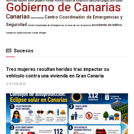
Movilidad
Gobierno
alerta
ganadería
Hombre
Instituto Canario de Estadística
Agricultura
guagua
calle Europa
Gobierno de Canarias
Canarias
Centro Coordinador de Emergencias y
Crecimiento
Seguridad
accidente de tráfico
Centro Coordinador de Emergencias
eclipse de sol
Economía
caídas en zonas rocosas
Caída
Mogán
Sucesos
SUCESOS
Tres mujeres resultan heridas tras impactar su
vehículo contra una vivienda en Gran Canaria
07/08/2026