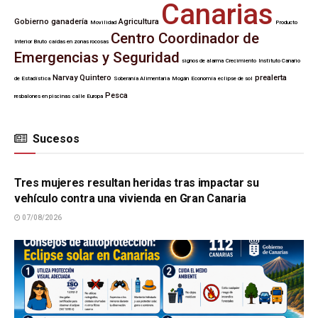
Canarias
Gobierno
ganadería
Agricultura
Movilidad
Producto
Centro Coordinador de
Interior Bruto
caídas en zonas rocosas
Emergencias y Seguridad
signos de alarma
Crecimiento
Instituto Canario
Narvay Quintero
prealerta
de Estadística
Soberanía Alimentaria
Mogán
Economía
eclipse de sol
Pesca
resbalones en piscinas
calle Europa
Sucesos
SUCESOS
Tres mujeres resultan heridas tras impactar su
vehículo contra una vivienda en Gran Canaria
07/08/2026