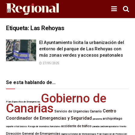
Etiqueta:
Las Rehoyas
El Ayuntamiento licita la urbanización del
entorno del parque de Las Rehoyas con
más zonas verdes y accesos peatonales
27/05/2025
Se esta hablando de…
Gobierno de
Plan Específico de Emergencias
Canarias
Centro
Servicio de Urgencias Canario
Coordinador de Emergencias y Seguridad
archipiélago
prealerta
accidente de tráfico
soporte vital básico
Riesgo de incendios forestales
parada cardiorrespiratoria
Viento
Dirección General de Emergencias
Agencia Estatal de Meteorología
Plan Especial de Protección