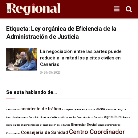
Etiqueta:
Ley orgánica de Eficiencia de la
Administración de Justicia
La negociación entre las partes puede
reducir a la mitad los pleitos civiles en
Canarias
20/05/2025
Se esta hablando de…
accidente de tráfico
alerta
Crecimiento
Consejería de Bienestar Social
Alerta por riesgo de
Agricultura
incendios forestales
Complejo Hospitalario Universitario Insular
Dependencia en Canarias
Agenda
Bienestar Social
2030
caídas en zonas rocosas
Climatización
calle Europa
Centro Coordinador de
Centro Coordinador
Consejería de Sanidad
Emergencias