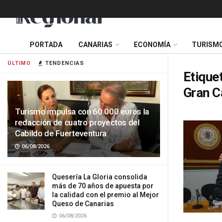
PORTADA
CANARIAS
ECONOMÍA
TURISM
ÚLTIMO
TENDENCIAS
Etique
Gran C
Turismo impulsa con 60.000 euros la
redacción de cuatro proyectos del
Cabildo de Fuerteventura
06/08/2026
Quesería La Gloria consolida
más de 70 años de apuesta por
la calidad con el premio al Mejor
Queso de Canarias
06/08/2026