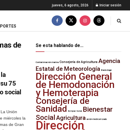
jueves, 6 agosto, 2026
Iniciar sesión
EPORTES
lmas de
Se esta hablando de…
Agencia
Consejería de Agricultura
Contaminación marina
Estatal de Meteorología
Backstage
Dirección General
la
de Hemodonación
 su 75
y Hemoterapia
o social
Consejería de
Sanidad
Bienestar
 La Unión
Eclipse Solar
Social
Agricultura
e miércoles la
avión medicalizado
Dirección
almas de Gran