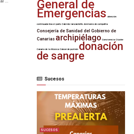
General de
l ...
Emergencias
atención
continuada tras el parto
Cabildo lanzaroteño
Animales de compañía
Consejería de Sanidad del Gobierno de
archipiélago
Canarias
Convivencia
Clúster
donación
Canario de la Música
Cáncer de pulmón
de sangre
Sucesos
SUCESOS